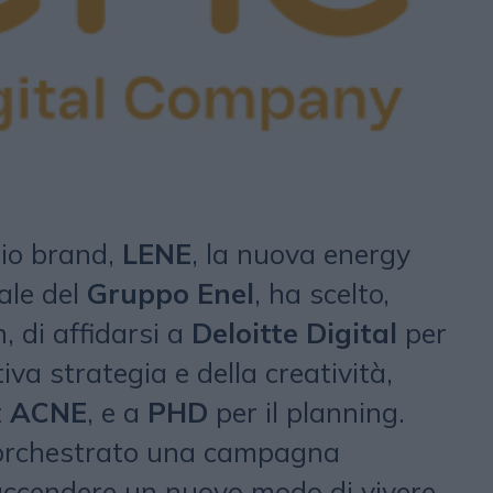
rio brand,
LENE
, la nuova energy
ale del
Gruppo Enel
, ha scelto,
, di affidarsi a
Deloitte Digital
per
tiva strategia e della creatività,
t
ACNE
, e a
PHD
per il planning.
 orchestrato una campagna
accendere un nuovo modo di vivere