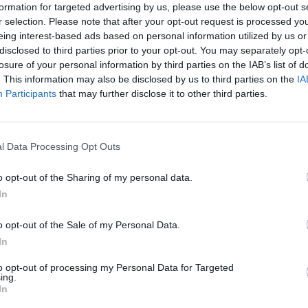
formation for targeted advertising by us, please use the below opt-out s
cial activation nelle maggiori città,
r selection. Please note that after your opt-out request is processed y
ggio anche offline, pur restando
eing interest-based ads based on personal information utilized by us or
disclosed to third parties prior to your opt-out. You may separately opt-
gital di LENE, che - senza alcun
losure of your personal information by third parties on the IAB’s list of
. This information may also be disclosed by us to third parties on the
IA
ico - si propone come nuovo player
Participants
that may further disclose it to other third parties.
un’energia “senza pensieri”, come
 firma l’intera comunicazione.
l Data Processing Opt Outs
o opt-out of the Sharing of my personal data.
In
isposta ai clienti che cercano nel
o opt-out of the Sale of my Personal Data.
ncipale di relazione con il brand,
In
 un’esperienza distintiva, rapida e
to opt-out of processing my Personal Data for Targeted
ing.
nrico Zampone
, A.U. di LENE –. Il
In