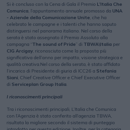
Si è concluso con la Cena di Gala il Premio
L’Italia Che
Comunica
, l’appuntamento annuale promosso da
UNA
- Aziende della Comunicazione Unite
, che ha
celebrato le campagne e i talenti che hanno saputo
distinguersi nel panorama italiano. Nel corso della
serata è stato assegnato il Premio Assoluto alla
campagna “
The sound of Pride
” di
TBWA\Italia
per
CIG Arcigay
, riconosciuta come la proposta più
significativa dell’anno per impatto, visione strategica e
qualità creativa.Nel corso della serata, è stato affidato
l’incarico di Presidente di giuria di ICC26 a
Stefania
Siani
, Chief Creative Officer e Chief Executive Officer
di
Serviceplan Group Italia
.
I riconoscimenti principali
Tra i riconoscimenti principali, L’Italia che Comunica
con l’Agenzia è stato conferito all’agenzia TBWA,
risultata la migliore secondo il sistema di punteggio
introdotto per questa edizione. Inoltre, per la categoria