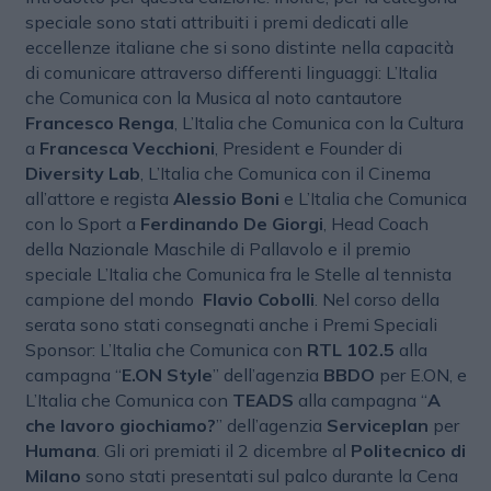
speciale sono stati attribuiti i premi dedicati alle
eccellenze italiane che si sono distinte nella capacità
di comunicare attraverso differenti linguaggi: L’Italia
che Comunica con la Musica al noto cantautore
Francesco Renga
, L’Italia che Comunica con la Cultura
a
Francesca Vecchioni
, President e Founder di
Diversity Lab
, L’Italia che Comunica con il Cinema
all’attore e regista
Alessio Boni
e L’Italia che Comunica
con lo Sport a
Ferdinando De Giorgi
, Head Coach
della Nazionale Maschile di Pallavolo e il premio
speciale L’Italia che Comunica fra le Stelle al tennista
campione del mondo
Flavio Cobolli
. Nel corso della
serata sono stati consegnati anche i Premi Speciali
Sponsor: L’Italia che Comunica con
RTL 102.5
alla
campagna “
E.ON Style
” dell’agenzia
BBDO
per E.ON, e
L’Italia che Comunica con
TEADS
alla campagna “
A
che lavoro giochiamo?
” dell’agenzia
Serviceplan
per
Humana
. Gli ori premiati il 2 dicembre al
Politecnico di
Milano
sono stati presentati sul palco durante la Cena