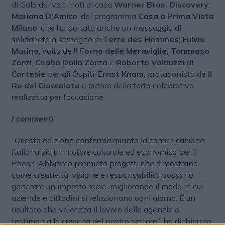
di Gala dai volti noti di casa
Warner Bros. Discovery
:
Mariana D’Amico
, del programma
Casa a Prima Vista
Milano
, che ha portato anche un messaggio di
solidarietà a sostegno di
Terre des Hommes
; F
ulvio
Marino
, volto de
Il Forno delle Meraviglie
;
Tommaso
Zorzi
,
Csaba Dalla Zorza
e
Roberto Valbuzzi di
Cortesie
per gli Ospiti;
Ernst Knam,
protagonista de
Il
Re del Cioccolato
e autore della torta celebrativa
realizzata per l’occasione.
I commenti
“Questa edizione conferma quanto la comunicazione
italiana sia un motore culturale ed economico per il
Paese. Abbiamo premiato progetti che dimostrano
come creatività, visione e responsabilità possano
generare un impatto reale, migliorando il modo in cui
aziende e cittadini si relazionano ogni giorno. È un
risultato che valorizza il lavoro delle agenzie e
testimonia la crescita del nostro settore”, ha dichiarato