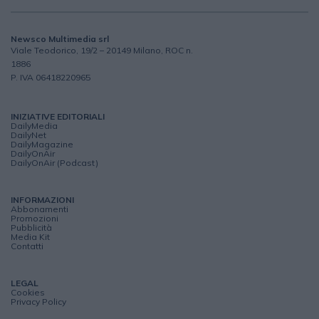
Newsco Multimedia srl
Viale Teodorico, 19/2 – 20149 Milano, ROC n.
1886
P. IVA 06418220965
INIZIATIVE EDITORIALI
DailyMedia
DailyNet
DailyMagazine
DailyOnAir
DailyOnAir (Podcast)
INFORMAZIONI
Abbonamenti
Promozioni
Pubblicità
Media Kit
Contatti
LEGAL
Cookies
Privacy Policy