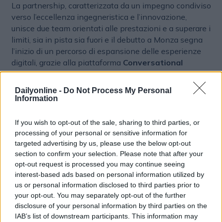
La partnership, caratterizzata da un impegno condiviso
verso l’eccellenza ingegneristica e l’innovazione,
unisce due team orientati alle prestazioni e a superare i
limiti, sia in pista sia fuori e il debutto a Monza segna
l’inizio di un percorso di espansione delle esperienze
digitali, grazie alla piattaforma
Conversational
Experience Orchestration
di Infobip. In futuro
saranno disponibili previsioni di gara basate
Dailyonline -
Do Not Process My Personal
sull’intelligenza artificiale, consigli personalizzati sui
Information
contenuti in base alle preferenze dei fan e
l’integrazione con funzionalità di realtà aumentata che
If you wish to opt-out of the sale, sharing to third parties, or
avvicineranno ancora di più i fan all’esperienza della
processing of your personal or sensitive information for
gara. La partnership intende inoltre offrire ai fan
targeted advertising by us, please use the below opt-out
l’accesso virtuale alle prestazioni e agli allenamenti del
section to confirm your selection. Please note that after your
opt-out request is processed you may continue seeing
team grazie a simulatori avanzati.
interest-based ads based on personal information utilized by
us or personal information disclosed to third parties prior to
your opt-out. You may separately opt-out of the further
PARTNERSHIP
DIGITAL MARKETING
SPORT
disclosure of your personal information by third parties on the
IAB’s list of downstream participants. This information may