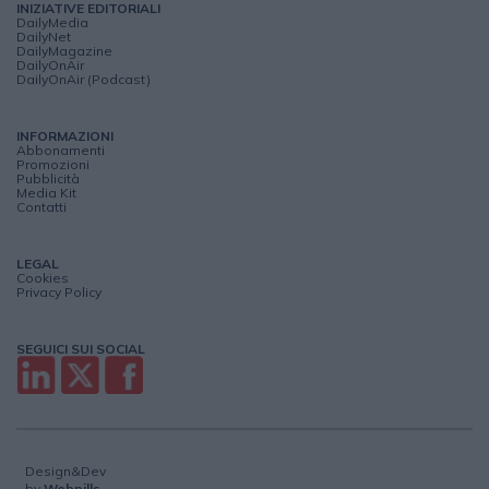
INIZIATIVE EDITORIALI
DailyMedia
DailyNet
DailyMagazine
DailyOnAir
DailyOnAir (Podcast)
INFORMAZIONI
Abbonamenti
Promozioni
Pubblicità
Media Kit
Contatti
LEGAL
Cookies
Privacy Policy
SEGUICI SUI SOCIAL
Design&Dev
by
Webpills