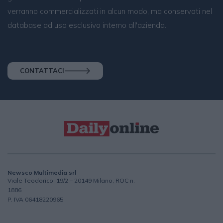
verranno commercializzati in alcun modo, ma conservati nel
database ad uso esclusivo interno all'azienda.
CONTATTACI
Newsco Multimedia srl
Viale Teodorico, 19/2 – 20149 Milano, ROC n.
1886
P. IVA 06418220965