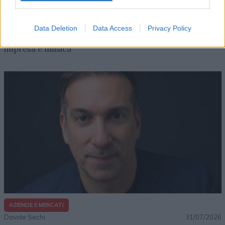
AZIENDE E MERCATI
Davide Sechi
31/07/2026
Data Deletion
Data Access
Privacy Policy
Dal lusso circolare all’intelligenza artificiale: come
Lenush Saf costruisce un ecosistema tra creatività,
impresa e musica
AZIENDE E MERCATI
Davide Sechi
31/07/2026