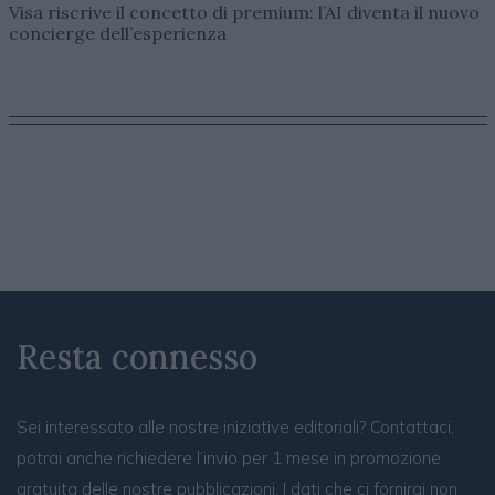
Visa riscrive il concetto di premium: l’AI diventa il nuovo
concierge dell’esperienza
Resta connesso
Sei interessato alle nostre iniziative editoriali? Contattaci,
potrai anche richiedere l’invio per 1 mese in promozione
gratuita delle nostre pubblicazioni. I dati che ci fornirai non