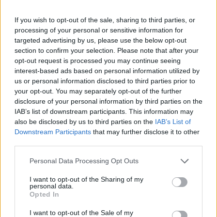
consente alle aziende di scegliere la voce che
preferiscono tra diverse opzioni di timbro, tono e stile,
If you wish to opt-out of the sale, sharing to third parties, or
inclusi anche accenti ed espressioni idiomatiche
processing of your personal or sensitive information for
peculiari. La libreria di voci, disponibili in oltre 100
targeted advertising by us, please use the below opt-out
lingue, fornisce poi un’assistenza clienti multilingue e
section to confirm your selection. Please note that after your
puntuale su più Paesi, 24 ore su 24».
opt-out request is processed you may continue seeing
interest-based ads based on personal information utilized by
Insomma, una delle massime conquiste nella storia
us or personal information disclosed to third parties prior to
dell’assistenza al cliente?
your opt-out. You may separately opt-out of the further
disclosure of your personal information by third parties on the
«Grazie alla possibilità di sfruttare l’AI per le
IAB’s list of downstream participants. This information may
automazioni, le aziende possono dare la possibilità agli
also be disclosed by us to third parties on the
IAB’s List of
operatori di liberarsi dalle mansioni ripetitive per
Downstream Participants
that may further disclose it to other
concentrarsi, invece, su compiti dal maggiore valore
third parties.
aggiunto e che richiedono l’intervento umano. Per i
Personal Data Processing Opt Outs
consumatori, questo si traduce in un’esperienza
realmente personalizzata e di qualità che contribuisce
I want to opt-out of the Sharing of my
personal data.
a ridurre i tempi di attesa e ad aumentare la
Opted In
soddisfazione e la fidelizzazione dei clienti stessi».
I want to opt-out of the Sale of my