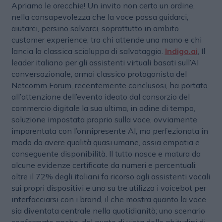
Apriamo le orecchie! Un invito non certo un ordine,
nella consapevolezza che la voce possa guidarci,
aiutarci, persino salvarci, soprattutto in ambito
customer experience, tra chi attende una mano e chi
lancia la classica scialuppa di salvataggio.
Indigo.ai
, Il
leader italiano per gli assistenti virtuali basati sull’AI
conversazionale, ormai classico protagonista del
Netcomm Forum, recentemente conclusosi, ha portato
all’attenzione dell’evento ideato dal consorzio del
commercio digitale la sua ultima, in odine di tempo,
soluzione impostata proprio sulla voce, ovviamente
imparentata con l’onnipresente AI, ma perfezionata in
modo da avere qualità quasi umane, ossia empatia e
conseguente disponibilità. Il tutto nasce e matura da
alcune evidenze certificate da numeri e percentuali:
oltre il 72% degli italiani fa ricorso agli assistenti vocali
sui propri dispositivi e uno su tre utilizza i voicebot per
interfacciarsi con i brand, il che mostra quanto la voce
sia diventata centrale nella quotidianità; uno scenario
confermato anche, dal punto di vista delle abitudini di