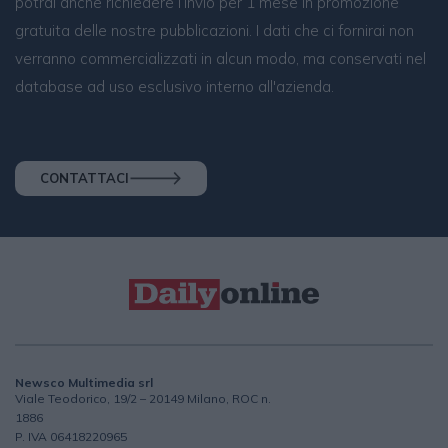
potrai anche richiedere l’invio per 1 mese in promozione
gratuita delle nostre pubblicazioni. I dati che ci fornirai non
verranno commercializzati in alcun modo, ma conservati nel
database ad uso esclusivo interno all'azienda.
CONTATTACI
Newsco Multimedia srl
Viale Teodorico, 19/2 – 20149 Milano, ROC n.
1886
P. IVA 06418220965