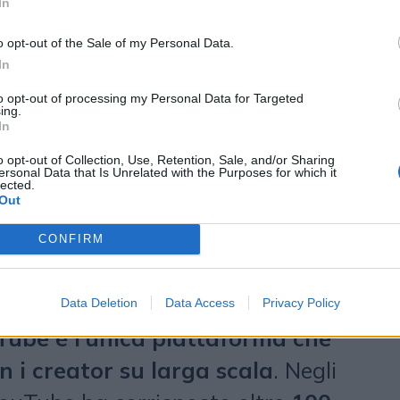
In
oluzione: sempre più creator
 mentalità imprenditoriale,
o opt-out of the Sale of my Personal Data.
In
ropri studi di produzione.
to opt-out of processing my Personal Data for Targeted
no spazi con dimensioni da studio
ing.
In
sperimentare nuovi formati e
o opt-out of Collection, Use, Retention, Sale, and/or Sharing
 innovative e di altissima qualità.
ersonal Data that Is Unrelated with the Purposes for which it
lected.
Out
questa evoluzione: in Italia
 canali con più di 10.000 iscritti e
CONFIRM
anno su anno dei canali che
 o più cifre. Tutto questo è
Data Deletion
Data Access
Privacy Policy
Tube è l’unica piattaforma che
on i creator su larga scala
. Negli