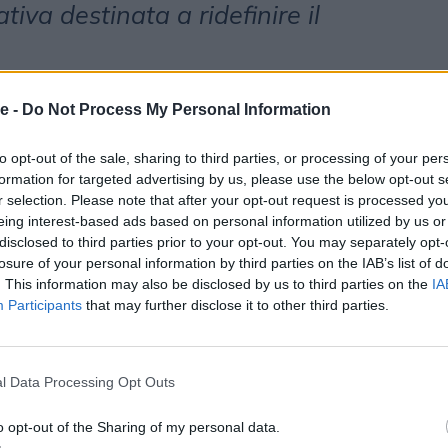
tiva destinata a ridefinire il
è più un semplice autore di
e -
Do Not Process My Personal Information
, ma un vero e proprio
to opt-out of the sale, sharing to third parties, or processing of your per
enditore destinato a ridefinire il
formation for targeted advertising by us, please use the below opt-out s
r selection. Please note that after your opt-out request is processed y
n ruolo questo di assoluta
eing interest-based ads based on personal information utilized by us or
disclosed to third parties prior to your opt-out. You may separately opt-
mo sottolineato ancora una volta
losure of your personal information by third parties on the IAB’s list of
e YouTube Festival, dove, insieme a
. This information may also be disclosed by us to third parties on the
IA
Participants
that may further disclose it to other third parties.
aker di eccezione come
Victoria
agnato, Gianluca Gazzoli,
l Data Processing Opt Outs
Geopop
, abbiamo raccontato come i
oro storie. Stiamo assistendo ad un
o opt-out of the Sharing of my personal data.