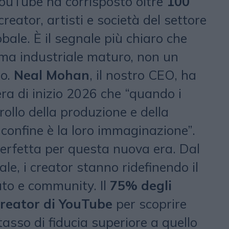
YouTube ha corrisposto oltre
100
reator, artisti e società del settore
obale. È il segnale più chiaro che
ma industriale maturo, non un
o.
Neal Mohan
, il nostro CEO, ha
tera di inizio 2026 che “quando i
rollo della produzione e della
o confine è la loro immaginazione”.
perfetta per questa nuova era. Dal
ale, i creator stanno ridefinendo il
to e community. Il
75% degli
 creator di YouTube
per scoprire
asso di fiducia superiore a quello