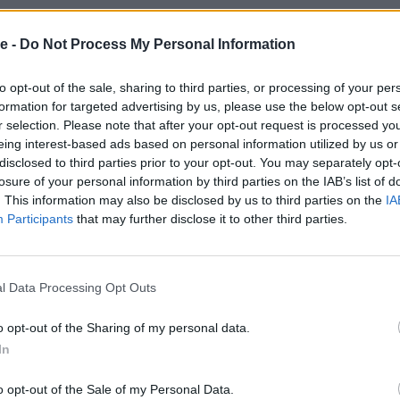
e -
Do Not Process My Personal Information
a nuova identità digitale dell’evento
to opt-out of the sale, sharing to third parties, or processing of your per
ata affidata a
PrimeWeb
, digital
formation for targeted advertising by us, please use the below opt-out s
. L’agenzia ha studiato la
r selection. Please note that after your opt-out request is processed y
eing interest-based ads based on personal information utilized by us or
rato tutti gli aspetti tecnologici,
disclosed to third parties prior to your opt-out. You may separately opt-
losure of your personal information by third parties on the IAB’s list of
in una logica drive to commerce,
. This information may also be disclosed by us to third parties on the
IA
Participants
that may further disclose it to other third parties.
otenzialità del web per raggiungere
almente il bacino di possibili
l Data Processing Opt Outs
o opt-out of the Sharing of my personal data.
ediaMatic
In
o opt-out of the Sale of my Personal Data.
 Media di MMM Group, ha studiato