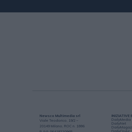
Newsco Multimedia srl
INIZIATIVE 
DailyMedia
Viale Teodorico, 19/2 –
DailyNet
20149 Milano, ROC n. 1886
DailyMagaz
DailyOnAir
P. IVA 06418220965