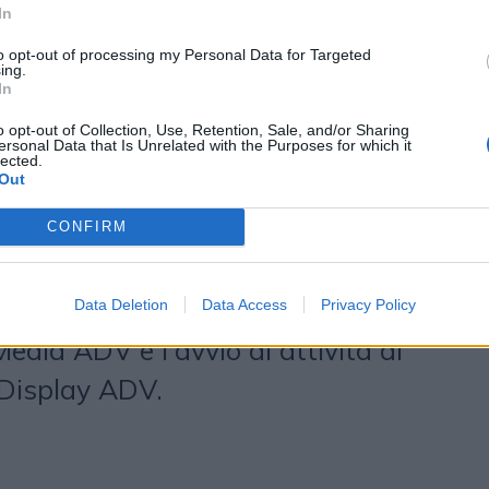
In
 comunicazione finalizzato alla
to opt-out of processing my Personal Data for Targeted
attraverso flight di Digital Adv
ing.
In
o da una accurata analisi per
o opt-out of Collection, Use, Retention, Sale, and/or Sharing
ersonal Data that Is Unrelated with the Purposes for which it
r a maggiore potenziale e
lected.
Out
zazione delle allocazioni di
ha sviluppato un piano che
CONFIRM
ntinuativo dei motori di ricerca, la
ad alto potenziale sul sito tramite
Data Deletion
Data Access
Privacy Policy
dia ADV e l’avvio di attività di
 Display ADV.