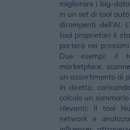
migliorare i big-data,
in un set di tool aut
dirompenti dell’AI. 
tool proprietari è s
porterà nei prossimi
Due esempi: il t
marketplace, scanne
un assortimento di p
in diretta, caricand
calcolo un sommario c
rilevanti; Il tool 
network e analizza
influencer attrave