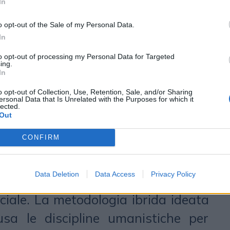
In
dei loro comportamenti è appena
o opt-out of the Sale of my Personal Data.
 l’esempio dell’Italia, secondo il
In
, l’89% degli italiani è un individuo
to opt-out of processing my Personal Data for Targeted
ing.
re, meno della metà utilizza in
In
 e da esperto le opportunità di
o opt-out of Collection, Use, Retention, Sale, and/or Sharing
ersonal Data that Is Unrelated with the Purposes for which it
 all’altro nel processo d’acquisto,
lected.
Out
incrementali. Questo, nel 2023, ha
CONFIRM
ziende, tanto del lusso quanto del
 mettere nella propria agenda
Data Deletion
Data Access
Privacy Policy
analità. Il secondo trend è quello
ficiale. La metodologia ibrida ideata
sa le discipline umanistiche per