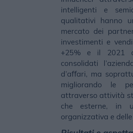
intelligenti e sem
qualitativi hanno u
mercato dei partne
investimenti e vend
+25% e il 2021 a
consolidati l’azie
d’aﬀari, ma sopratt
migliorando le p
attraverso attività s
che esterne, in u
organizzativa e delle
Risultati e aspetta