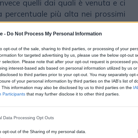
nvece quelli dai quali è venuta e ci
ta percentuale più alta nei prossimi
pubblicitari che guidano sono quelli
e -
Do Not Process My Personal Information
 prodotti internamente con tool
data creativity e poi lanciati su
to opt-out of the sale, sharing to third parties, or processing of your per
formation for targeted advertising by us, please use the below opt-out s
nte profilate e con mix di
r selection. Please note that after your opt-out request is processed y
: le campagne di Natale dei clienti
eing interest-based ads based on personal information utilized by us or
disclosed to third parties prior to your opt-out. You may separately opt-
nello streaming, sia nei tagli video
losure of your personal information by third parties on the IAB’s list of
. This information may also be disclosed by us to third parties on the
IA
uelli verticali. Il primo è quello
Participants
that may further disclose it to other third parties.
 multicanalità in senso crosscanale:
i hanno portato la quasi totalità dei
l Data Processing Opt Outs
ali a usare il digitale come mezzo
o opt-out of the Sharing of my personal data.
vizio informativo, l’evoluzione in