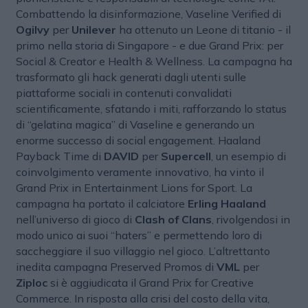
Combattendo la disinformazione, Vaseline Verified di
Ogilvy
per
Unilever
ha ottenuto un Leone di titanio - il
primo nella storia di Singapore - e due Grand Prix: per
Social & Creator e Health & Wellness. La campagna ha
trasformato gli hack generati dagli utenti sulle
piattaforme sociali in contenuti convalidati
scientificamente, sfatando i miti, rafforzando lo status
di “gelatina magica” di Vaseline e generando un
enorme successo di social engagement. Haaland
Payback Time di
DAVID
per
Supercell
, un esempio di
coinvolgimento veramente innovativo, ha vinto il
Grand Prix in Entertainment Lions for Sport. La
campagna ha portato il calciatore
Erling Haaland
nell’universo di gioco di
Clash of Clans
, rivolgendosi in
modo unico ai suoi “haters” e permettendo loro di
saccheggiare il suo villaggio nel gioco. L’altrettanto
inedita campagna Preserved Promos di
VML
per
Ziploc
si è aggiudicata il Grand Prix for Creative
Commerce. In risposta alla crisi del costo della vita,