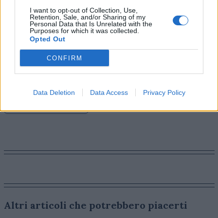
brillantemente come le nostre agenzie stiano
I want to opt-out of Collection, Use,
Retention, Sale, and/or Sharing of my
utilizzando l’innovazione e la tecnologia non per
Personal Data that Is Unrelated with the
sostituire la creatività, ma per amplificarla, risolvere
Purposes for which it was collected.
Opted Out
sfide complesse per i brand e connettersi con il
pubblico in modi più significativi. Congratulazioni a tutti
CONFIRM
i nostri team e agli impavidi clienti per questi risultati
eccezionali”.
Data Deletion
Data Access
Privacy Policy
FESTIVAL DI CANNES
Altri articoli che potrebbero piacerti