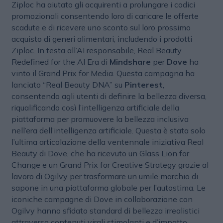
Ziploc ha aiutato gli acquirenti a prolungare i codici
promozionali consentendo loro di caricare le offerte
scadute e di ricevere uno sconto sul loro prossimo
acquisto di generi alimentari, includendo i prodotti
Ziploc. In testa all’AI responsabile, Real Beauty
Redefined for the AI Era di
Mindshare
per
Dove
ha
vinto il Grand Prix for Media. Questa campagna ha
lanciato “Real Beauty DNA” su
Pinterest
,
consentendo agli utenti di definire la bellezza diversa,
riqualificando così l’intelligenza artificiale della
piattaforma per promuovere la bellezza inclusiva
nell’era dell’intelligenza artificiale. Questa è stata solo
l’ultima articolazione della ventennale iniziativa Real
Beauty di Dove, che ha ricevuto un Glass Lion for
Change e un Grand Prix for Creative Strategy grazie al
lavoro di Ogilvy per trasformare un umile marchio di
sapone in una piattaforma globale per l’autostima. Le
iconiche campagne di Dove in collaborazione con
Ogilvy hanno sfidato standard di bellezza irrealistici
attraverso contenuti virali stimolanti e d’impatto,