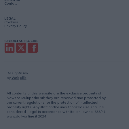
Contatti
LEGAL
Cookies
Privacy Policy
SEGUICI SUI SOCIAL
Design&Dev
by
Webpills
All contents of this website are the exclusive property of
Newsco Multipedia srl; they are reserved and protected by
the current regulations for the protection of intellectual
property rights. Any illicit and/or unauthorized use shall be
considered illegal in accordance with Italian law no. 633/41.
www.dailyonline.it 2024