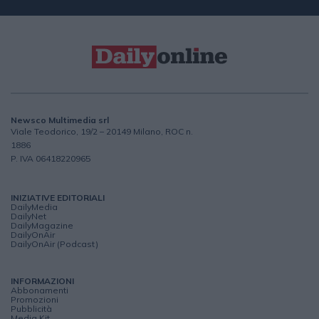
Newsco Multimedia srl
Viale Teodorico, 19/2 – 20149 Milano, ROC n.
1886
P. IVA 06418220965
INIZIATIVE EDITORIALI
DailyMedia
DailyNet
DailyMagazine
DailyOnAir
DailyOnAir (Podcast)
INFORMAZIONI
Abbonamenti
Promozioni
Pubblicità
Media Kit