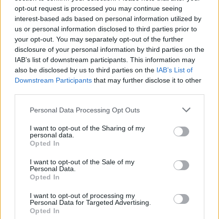
opt-out request is processed you may continue seeing
Mark Read
, CEO di WPP, ha dichiarato: “Il nostro
interest-based ads based on personal information utilized by
successo ai Cannes Lions è un tributo allo straordinario
us or personal information disclosed to third parties prior to
talento e alla passione delle nostre persone in tutto il
your opt-out. You may separately opt-out of the further
mondo, e ai clienti che ci affidano i loro marchi. È
disclosure of your personal information by third parties on the
anche un’affermazione forte del ruolo centrale
IAB’s list of downstream participants. This information may
dell’eccellenza creativa e dei media nella costruzione
also be disclosed by us to third parties on the
IAB’s List of
dei marchi, nella formazione della cultura e nella guida
Downstream Participants
that may further disclose it to other
third parties.
della crescita, un principio che sta alla base di WPP e
che sono molto orgoglioso di vedere riconosciuto oggi.
Personal Data Processing Opt Outs
Vincere il premio Creative Company of the Year è
sempre un grande onore, ma festeggiare questo
I want to opt-out of the Sharing of my
personal data.
risultato con i nostri brillanti collaboratori al mio ultimo
Opted In
Cannes come CEO lo rende doppiamente speciale.
Congratulazioni e grazie a tutti coloro che l’hanno reso
I want to opt-out of the Sale of my
Personal Data.
possibile”.
Rob Reilly
, Global Chief Creative Officer di
Opted In
WPP, ha aggiunto: “In un mondo sempre più plasmato
dall’intelligenza artificiale, l’autentica creatività umana
I want to opt-out of processing my
Personal Data for Targeted Advertising.
con integrità ha un valore sempre maggiore. I vincitori
Opted In
di quest’anno, provenienti da tutta WPP, dimostrano