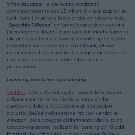
Vittoria Lazzari
, e che hanno totalizzato
complessivamente ben 15 milioni di visualizzazioni su
tutti i canali. In arrivo a breve anche un nuovo format:
“
Specchio Riflesso
”, un format beauty dove creator si
racconteranno davanti a uno specchio mentre saranno
alle prese con trucchi e consigli di make-up. Le attività
di Webboh, nate come progetti editoriali, offrono
anche ai brand la possibilità di dialogare direttamente
con la Gen Z attraverso contenuti originali e
partecipativi.
Licensing, eventi live e partnership
Webboh
, oltre ai format digitali, consolida la propria
influenza anche nel mondo fisico: torna anche
quest’anno il diario 2025/2026 e gli altri prodotti
scolastici
BeYou
(nella sezione “tra i più venduti su
Amazon
” della categoria di riferimento): diario, zaino,
astuccio e quaderno, realizzati in licensing con
Giochi
Preziosi
che affida tutta la comunicazione BeYou a