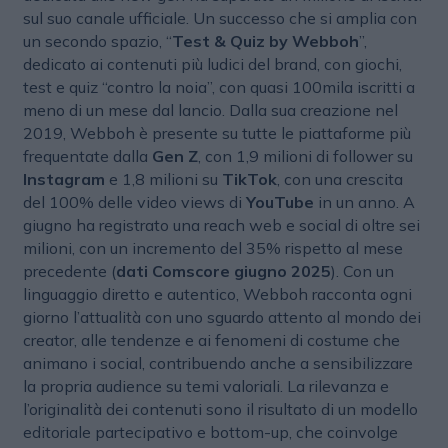
sul suo canale ufficiale. Un successo che si amplia con
un secondo spazio, “
Test & Quiz by Webboh
”,
dedicato ai contenuti più ludici del brand, con giochi,
test e quiz “contro la noia”, con quasi 100mila iscritti a
meno di un mese dal lancio. Dalla sua creazione nel
2019, Webboh è presente su tutte le piattaforme più
frequentate dalla
Gen Z
, con 1,9 milioni di follower su
Instagram
e 1,8 milioni su
TikTok
, con una crescita
del 100% delle video views di
YouTube
in un anno. A
giugno ha registrato una reach web e social di oltre sei
milioni, con un incremento del 35% rispetto al mese
precedente (
dati Comscore giugno 2025
). Con un
linguaggio diretto e autentico, Webboh racconta ogni
giorno l’attualità con uno sguardo attento al mondo dei
creator, alle tendenze e ai fenomeni di costume che
animano i social, contribuendo anche a sensibilizzare
la propria audience su temi valoriali. La rilevanza e
l’originalità dei contenuti sono il risultato di un modello
editoriale partecipativo e bottom-up, che coinvolge