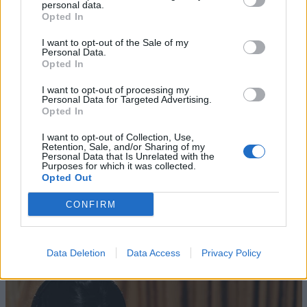
social web radio di
RDS 100% Grandi Successi
, con
personal data.
Opted In
“
Webboh Time
”.
I want to opt-out of the Sale of my
Personal Data.
Opted In
COMMUNITY, INFLUENCER & CREATORS MARKETING
SOCIAL MEDIA
I want to opt-out of processing my
Personal Data for Targeted Advertising.
Opted In
I want to opt-out of Collection, Use,
Retention, Sale, and/or Sharing of my
Personal Data that Is Unrelated with the
Purposes for which it was collected.
Opted Out
CONFIRM
Altri articoli che potrebbero piacerti
Data Deletion
Data Access
Privacy Policy