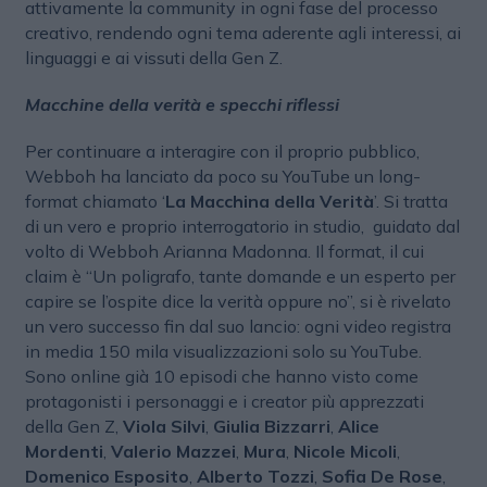
attivamente la community in ogni fase del processo
creativo, rendendo ogni tema aderente agli interessi, ai
linguaggi e ai vissuti della Gen Z.
Macchine della verità e specchi riflessi
Per continuare a interagire con il proprio pubblico,
Webboh ha lanciato da poco su YouTube un long-
format chiamato ‘
La Macchina della Verità
’. Si tratta
di un vero e proprio interrogatorio in studio, guidato dal
volto di Webboh Arianna Madonna. Il format, il cui
claim è “Un poligrafo, tante domande e un esperto per
capire se l’ospite dice la verità oppure no”, si è rivelato
un vero successo fin dal suo lancio: ogni video registra
in media 150 mila visualizzazioni solo su YouTube.
Sono online già 10 episodi che hanno visto come
protagonisti i personaggi e i creator più apprezzati
della Gen Z,
Viola Silvi
,
Giulia Bizzarri
,
Alice
Mordenti
,
Valerio Mazzei
,
Mura
,
Nicole Micoli
,
Domenico Esposito
,
Alberto Tozzi
,
Sofia De Rose
,