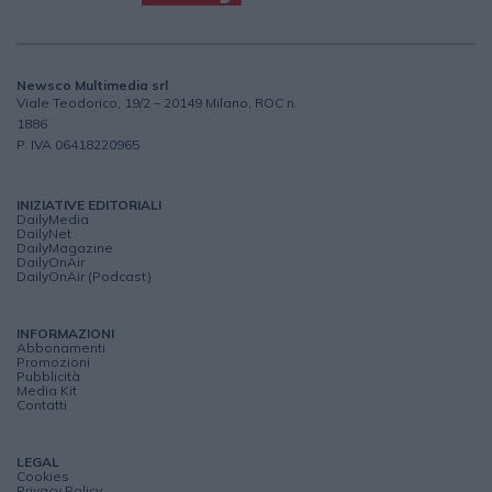
Newsco Multimedia srl
Viale Teodorico, 19/2 – 20149 Milano, ROC n.
1886
P. IVA 06418220965
INIZIATIVE EDITORIALI
DailyMedia
DailyNet
DailyMagazine
DailyOnAir
DailyOnAir (Podcast)
INFORMAZIONI
Abbonamenti
Promozioni
Pubblicità
Media Kit
Contatti
LEGAL
Cookies
Privacy Policy