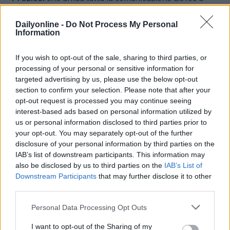
Webboh. Novità della stagione 2026 saranno la calza
della Befana e l’uovo di Pasqua in licenza con
DLG
Dailyonline -
Do Not Process My Personal
Food
(con il marchio
Più Buono
). La presenza di
Information
Webboh si estende anche agli eventi live, ne sono
esempio le numerose manifestazioni che hanno
If you wish to opt-out of the sale, sharing to third parties, or
costellato la prima metà dell’anno, come il
Festival di
processing of your personal or sensitive information for
targeted advertising by us, please use the below opt-out
Sanremo
2025
: per il terzo anno consecutivo,
section to confirm your selection. Please note that after your
Webboh ha coinvolto la sua community in
opt-out request is processed you may continue seeing
un’esperienza unica, con il “
Webboh Van Studios
” in
interest-based ads based on personal information utilized by
collaborazione con
Astra Make-Up
. Gli
Webboh
us or personal information disclosed to third parties prior to
Awards 2025
, ossia la sesta edizione dell’evento ha
your opt-out. You may separately opt-out of the further
celebrato i talenti più amati dalla Gen Z, con 18 milioni
disclosure of your personal information by third parties on the
di voti online e una serata esclusiva con i protagonisti
IAB’s list of downstream participants. This information may
più celebri sponsorizzata dai brand più hot per la Gen
also be disclosed by us to third parties on the
IAB’s List of
Z. Il gruppo è anche media partner con
Cornetto
Downstream Participants
that may further disclose it to other
Battiti Live 2025
: una “
Webboh-Room
” esclusiva nel
third parties.
backstage ha permesso di realizzare contenuti con
Personal Data Processing Opt Outs
artisti del calibro di
Alfa
,
Alessandra Amoroso e
Baby K
. Da aprile, Webboh è anche su
RDSNEXT
, la
I want to opt-out of the Sharing of my