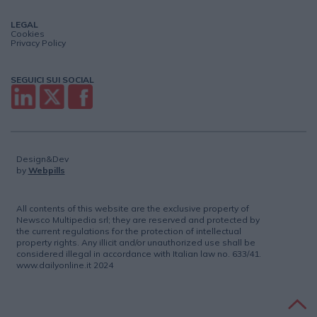
LEGAL
Cookies
Privacy Policy
SEGUICI SUI SOCIAL
Design&Dev
by
Webpills
All contents of this website are the exclusive property of
Newsco Multipedia srl; they are reserved and protected by
the current regulations for the protection of intellectual
property rights. Any illicit and/or unauthorized use shall be
considered illegal in accordance with Italian law no. 633/41.
www.dailyonline.it 2024