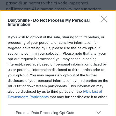
passo di un percorso che ci vede impegnati
nell’integrare AI e human creativity per supportare
clienti e partner nel prendere decisioni più rapide,
consapevoli e orientate al futuro”, aggiunge
Emanuele
Dailyonline -
Do Not Process My Personal
Information
Mazzi
, Innovation & Technology Director di Uniting
Group.
If you wish to opt-out of the sale, sharing to third parties, or
processing of your personal or sensitive information for
targeted advertising by us, please use the below opt-out
SOCIAL MEDIA
DIGITAL MARKETING
section to confirm your selection. Please note that after your
opt-out request is processed you may continue seeing
interest-based ads based on personal information utilized by
us or personal information disclosed to third parties prior to
your opt-out. You may separately opt-out of the further
disclosure of your personal information by third parties on the
IAB’s list of downstream participants. This information may
also be disclosed by us to third parties on the
IAB’s List of
Downstream Participants
that may further disclose it to other
Altri articoli che potrebbero piacerti
third parties.
Personal Data Processing Opt Outs