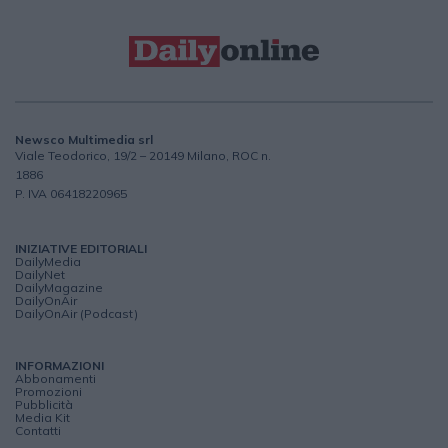
Newsco Multimedia srl
Viale Teodorico, 19/2 – 20149 Milano, ROC n.
1886
P. IVA 06418220965
INIZIATIVE EDITORIALI
DailyMedia
DailyNet
DailyMagazine
DailyOnAir
DailyOnAir (Podcast)
INFORMAZIONI
Abbonamenti
Promozioni
Pubblicità
Media Kit
Contatti