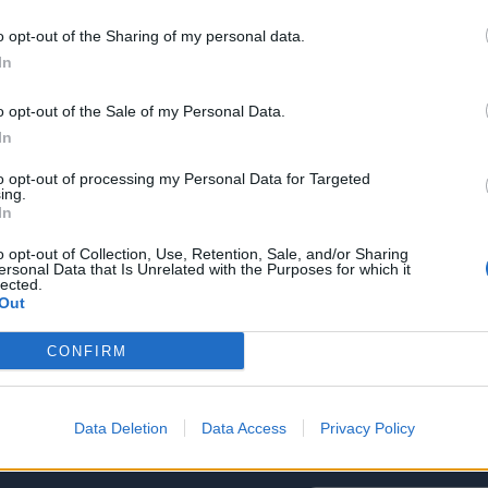
o opt-out of the Sharing of my personal data.
In
o opt-out of the Sale of my Personal Data.
2022
Redazione
30/03/2022
Red
In
Incontro con MOCA interactive
In
N
to opt-out of processing my Personal Data for Targeted
ing.
In
o opt-out of Collection, Use, Retention, Sale, and/or Sharing
ersonal Data that Is Unrelated with the Purposes for which it
lected.
Out
CONFIRM
Data Deletion
Data Access
Privacy Policy