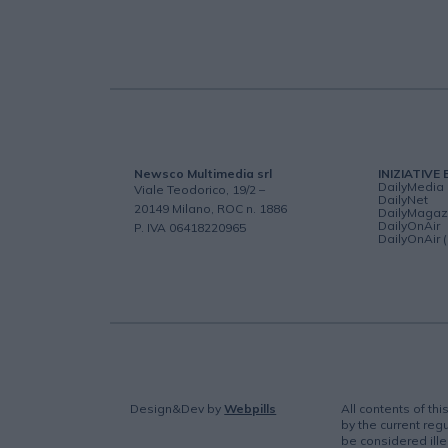
Newsco Multimedia srl
INIZIATIVE 
DailyMedia
Viale Teodorico, 19/2 –
DailyNet
20149 Milano, ROC n. 1886
DailyMagaz
DailyOnAir
P. IVA 06418220965
DailyOnAir 
Design&Dev
by
Webpills
All contents of th
by the current regu
be considered ille