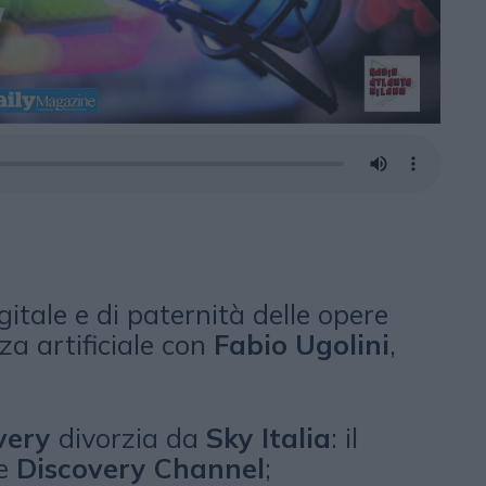
igitale e di paternità delle opere
nza artificiale con
Fabio Ugolini
,
very
divorzia da
Sky Italia
: il
e
Discovery Channel
;