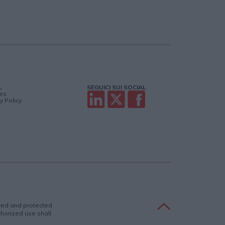
L
SEGUICI SUI SOCIAL
es
y Policy
rved and protected
uthorized use shall