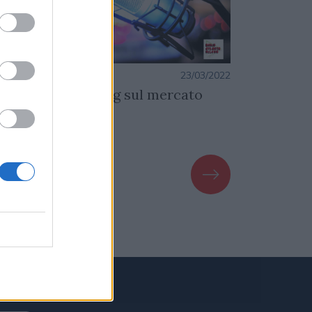
azione
23/03/2022
Redazione
contro con Smiling sul mercato
Dati Niels
FT