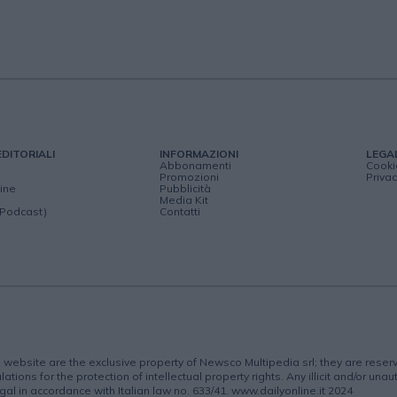
EDITORIALI
INFORMAZIONI
LEGA
Abbonamenti
Cooki
Promozioni
Privac
ine
Pubblicità
Media Kit
(Podcast)
Contatti
is website are the exclusive property of Newsco Multipedia srl; they are rese
lations for the protection of intellectual property rights. Any illicit and/or una
gal in accordance with Italian law no. 633/41. www.dailyonline.it 2024