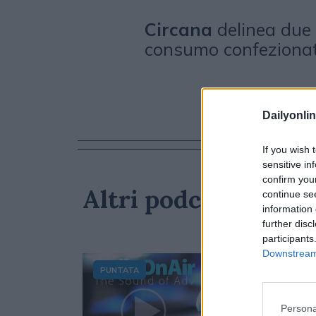
Circana
delinea due 
consumo confeziona
Dailyonlin
If you wish 
sensitive in
confirm you
Altri podcast che p
continue se
information 
further disc
participants
Downstream 
PUNTATA
Persona