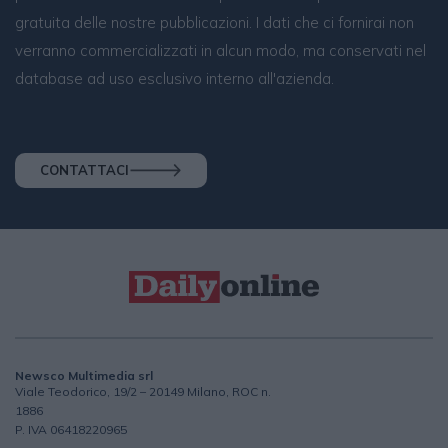
gratuita delle nostre pubblicazioni. I dati che ci fornirai non
verranno commercializzati in alcun modo, ma conservati nel
database ad uso esclusivo interno all'azienda.
CONTATTACI
Newsco Multimedia srl
Viale Teodorico, 19/2 – 20149 Milano, ROC n.
1886
P. IVA 06418220965