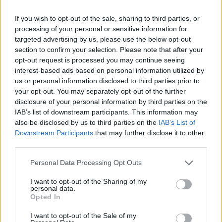
«L’intelligenza artificiale è sicuramente uno dei trend
If you wish to opt-out of the sale, sharing to third parties, or
più importanti del momento e noi la stiamo utilizzando
processing of your personal or sensitive information for
in due direzioni. La prima riguarda i processi interni:
targeted advertising by us, please use the below opt-out
abbiamo implementato diversi strumenti che rendono
section to confirm your selection. Please note that after your
più efficiente ed efficace il supporto ai clienti e ai
opt-out request is processed you may continue seeing
beneficiari, combinando intelligenza artificiale e
interest-based ads based on personal information utilized by
us or personal information disclosed to third parties prior to
intervento umano. La seconda riguarda l’orientamento
your opt-out. You may separately opt-out of the further
dei dipendenti. Ci piace dire che non vogliamo lasciare
disclosure of your personal information by third parties on the
le persone all’interno di un grande supermercato del
IAB’s list of downstream participants. This information may
welfare, ma accompagnarle verso lo scaffale giusto,
also be disclosed by us to third parties on the
IAB’s List of
aiutandole a individuare le soluzioni più adatte ai loro
Downstream Participants
that may further disclose it to other
bisogni reali. Sono queste le due direttrici principali su
third parties.
cui stiamo lavorando».
Personal Data Processing Opt Outs
È il momento delle previsioni. Cosa vi aspettate dal
I want to opt-out of the Sharing of my
mercato del welfare nei prossimi anni e come si
personal data.
muoverà Tundr?
Opted In
«La parola chiave resta accessibilità. Vogliamo
I want to opt-out of the Sale of my