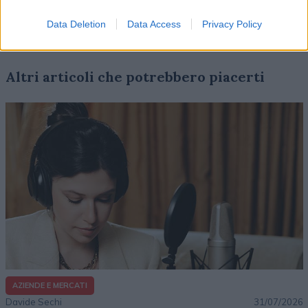
Data Deletion
Data Access
Privacy Policy
Altri articoli che potrebbero piacerti
AZIENDE E MERCATI
Davide Sechi
31/07/2026