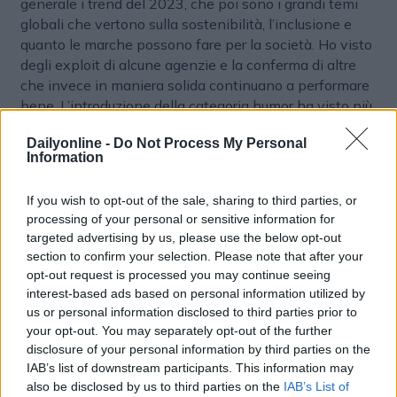
generale i trend del 2023, che poi sono i grandi temi
globali che vertono sulla sostenibilità, l’inclusione e
quanto le marche possono fare per la società. Ho visto
degli exploit di alcune agenzie e la conferma di altre
che invece in maniera solida continuano a performare
bene. L’introduzione della categoria humor ha visto più
di 700 lavori iscritti, dimostrando, come già evidenziato
Dailyonline -
Do Not Process My Personal
in molte ricerche, il grandissimo potere di connessione
Information
con le persone e la memorabilità di un brand nel
tempo. Il tema dell’AI e del suo potere trasformativo ha
If you wish to opt-out of the sale, sharing to third parties, or
visto molti progetti e dibattiti, così come il macro trend
processing of your personal or sensitive information for
“National goes local”, dimostrando che sono sempre di
targeted advertising by us, please use the below opt-out
più i brand che lavorano su campagne con messaggi
section to confirm your selection. Please note that after your
specifici per ogni area geografica, per creare un legame
opt-out request is processed you may continue seeing
più profondo con i potenziali clienti. L’Italia finora ha
interest-based ads based on personal information utilized by
raggiunto dei buoni risultati, con LePub a guidare il
us or personal information disclosed to third parties prior to
ranking, e un ottimo lavoro fatto anche da
VML
sulla
your opt-out. You may separately opt-out of the further
categoria pharma per
Biogen
. Il network Ogilvy sta
disclosure of your personal information by third parties on the
IAB’s list of downstream participants. This information may
perfomando molto bene e al 4° giorno del Festival
also be disclosed by us to third parties on the
IAB’s List of
aveva già ottenuto 65 leoni di cui 3 Grand Prix: uno in