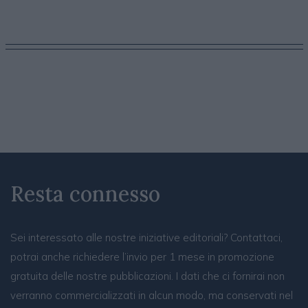
Resta connesso
Sei interessato alle nostre iniziative editoriali? Contattaci,
potrai anche richiedere l’invio per 1 mese in promozione
gratuita delle nostre pubblicazioni. I dati che ci fornirai non
verranno commercializzati in alcun modo, ma conservati nel