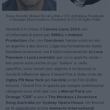
Bruno Bertelli, Global CEO di LePub e CCO di Publicis Worldwide
e Giuseppe Mastromatteo, President & CCO di Ogilvy Italia
Venerdì si è chiuso il
Cannes Lions 2024
con
un’infornata di premi per
SMALL
e
Indiana
Production
che, con
Coordown
, hanno vinto un oro,
un argento e due bronzi. L’agenzia formalmente batte
bandiera americana, ma è fatta notoriamente da
Luca
Pannese
e
Luca Lorenzini
, per cui in qualche modo i
loro premi sono anche un po’ “italiani” e, nello
specifico, sono venuti (oro, argento e un bronzo) in
Social & Influencer (dove il Grand Prix è stato vinto da
Ogilvy PR New York
per
CeraVe
) e nei Film (l’altro
bronzo). I Grand Prix in questa pur sempre ambitissima
categoria sono stati due: uno a
Marcel Paris
per
Orange “CSR”
e uno a
The Monkeys | Accenture
Song Australia
per
Sydney Opera House
. Un bronzo
se l’è aggiudicato anche
Amnesty International