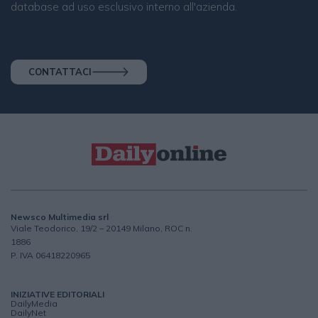
database ad uso esclusivo interno all'azienda.
CONTATTACI
Newsco Multimedia srl
Viale Teodorico, 19/2 – 20149 Milano, ROC n.
1886
P. IVA 06418220965
INIZIATIVE EDITORIALI
DailyMedia
DailyNet