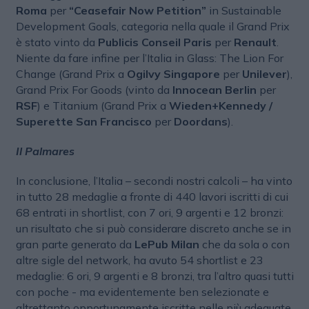
Roma
per
“Ceasefair Now Petition”
in Sustainable
Development Goals, categoria nella quale il Grand Prix
è stato vinto da
Publicis Conseil Paris
per
Renault
.
Niente da fare infine per l’Italia in Glass: The Lion For
Change (Grand Prix a
Ogilvy Singapore
per
Unilever
),
Grand Prix For Goods (vinto da
Innocean Berlin
per
RSF
) e Titanium (Grand Prix a
Wieden+Kennedy /
Superette San Francisco
per
Doordans
).
Il Palmares
In conclusione, l’Italia – secondi nostri calcoli – ha vinto
in tutto 28 medaglie a fronte di 440 lavori iscritti di cui
68 entrati in shortlist, con 7 ori, 9 argenti e 12 bronzi:
un risultato che si può considerare discreto anche se in
gran parte generato da
LePub Milan
che da sola o con
altre sigle del network, ha avuto 54 shortlist e 23
medaglie: 6 ori, 9 argenti e 8 bronzi, tra l’altro quasi tutti
con poche - ma evidentemente ben selezionate e
altrettanto opportunamente iscritte nelle più adeguate