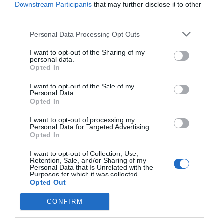
Downstream Participants
that may further disclose it to other
Social & Influencer per CeraVe, un progetto sviluppato
third parties.
da
WPP Onefluence and Ogilvy PR
;un Grand Prix in
Creative B2B per “Meet Marina Prieto” realizzato da
Personal Data Processing Opt Outs
DAVID Madrid
per
JCDecaux
; 1 Grand Prix in Print &
Publishing per
Coca Cola
un progetto che ha visto la
I want to opt-out of the Sharing of my
personal data.
collaborazione di
WPP Open X, Ogilvy New York,
Opted In
Ogilvy LATAM and Ogilvy PR
. Continua ad essere
sempre molto interessante infine la parte degli
I want to opt-out of the Sale of my
Personal Data.
speech, e anche in questo
Ogilvy
è stata presente con
Opted In
diversi panel sull’autenticità e sul DE&I. Temi che
insieme alla sostenibilità i brand dovranno sempre più
I want to opt-out of processing my
Personal Data for Targeted Advertising.
far propri per essere davvero rilevanti, al di là dei
Opted In
premi».
I want to opt-out of Collection, Use,
Retention, Sale, and/or Sharing of my
Personal Data that Is Unrelated with the
FESTIVAL DI CANNES
Purposes for which it was collected.
Opted Out
CONFIRM