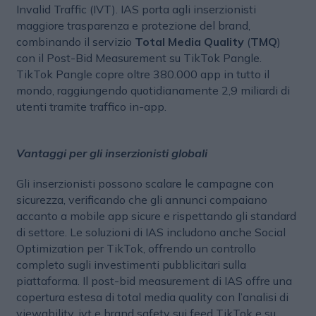
Invalid Traffic (IVT). IAS porta agli inserzionisti
maggiore trasparenza e protezione del brand,
combinando il servizio
Total Media Quality
(
TMQ
)
con il Post-Bid Measurement su TikTok Pangle.
TikTok Pangle copre oltre 380.000 app in tutto il
mondo, raggiungendo quotidianamente 2,9 miliardi di
utenti tramite traffico in-app.
Vantaggi per gli inserzionisti globali
Gli inserzionisti possono scalare le campagne con
sicurezza, verificando che gli annunci compaiano
accanto a mobile app sicure e rispettando gli standard
di settore. Le soluzioni di IAS includono anche Social
Optimization per TikTok, offrendo un controllo
completo sugli investimenti pubblicitari sulla
piattaforma. Il post-bid measurement di IAS offre una
copertura estesa di total media quality con l’analisi di
viewability, ivt e brand safety sui feed TikTok e su