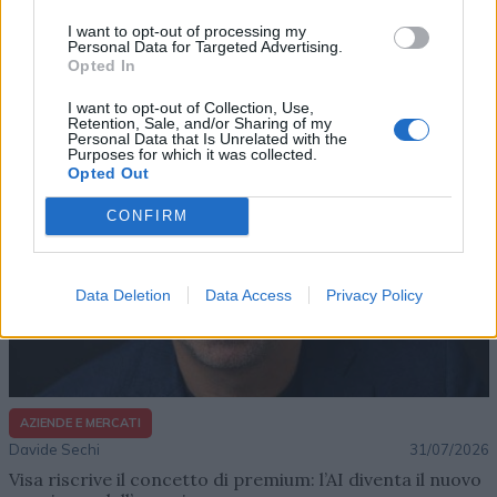
Davide Sechi
31/07/2026
I want to opt-out of processing my
Dal lusso circolare all’intelligenza artificiale: come
Personal Data for Targeted Advertising.
Lenush Saf costruisce un ecosistema tra creatività,
Opted In
impresa e musica
I want to opt-out of Collection, Use,
Retention, Sale, and/or Sharing of my
Personal Data that Is Unrelated with the
Purposes for which it was collected.
Opted Out
CONFIRM
Data Deletion
Data Access
Privacy Policy
AZIENDE E MERCATI
Davide Sechi
31/07/2026
Visa riscrive il concetto di premium: l’AI diventa il nuovo