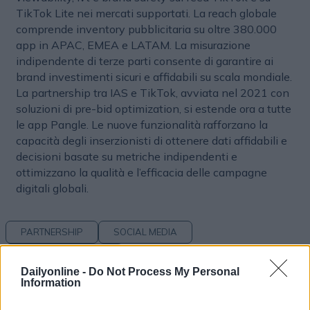
TikTok Lite nei mercati supportati. La reach globale
comprende inventory pubblicitaria su oltre 380.000
app in APAC, EMEA e LATAM. La misurazione
indipendente di terze parti consente di garantire ai
brand investimenti sicuri e affidabili su scala mondiale.
La partnership tra IAS e TikTok, avviata nel 2021 con
soluzioni di pre-bid optimization, si estende ora a tutte
le app Pangle. Le nuove funzionalità rafforzano la
capacità degli inserzionisti di ottenere dati affidabili e
decisioni basate su metriche indipendenti e
ottimizzano la qualità e l’efficacia delle campagne
digitali globali.
PARTNERSHIP
SOCIAL MEDIA
DIGITAL MARKETING
Dailyonline -
Do Not Process My Personal
Information