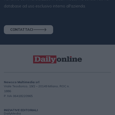
database ad uso esclusivo interno all'azienda.
CONTATTACI
Newsco Multimedia srl
Viale Teodorico, 19/2 – 20149 Milano, ROC n.
1886
P. IVA 06418220965
INIZIATIVE EDITORIALI
DailyMedia