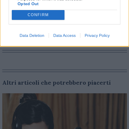
Opted Out
Wavemaker e la cdp è LUZ
.
CONFIRM
INTERNET
Data Deletion
Data Access
Privacy Policy
Altri articoli che potrebbero piacerti