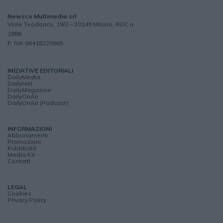
Newsco Multimedia srl
Viale Teodorico, 19/2 – 20149 Milano, ROC n.
1886
P. IVA 06418220965
INIZIATIVE EDITORIALI
DailyMedia
DailyNet
DailyMagazine
DailyOnAir
DailyOnAir (Podcast)
INFORMAZIONI
Abbonamenti
Promozioni
Pubblicità
Media Kit
Contatti
LEGAL
Cookies
Privacy Policy