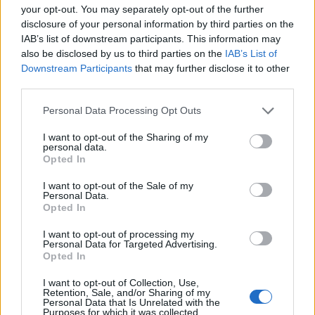
di ricerca per trovare l’auto più adatta ad ogni
your opt-out. You may separately opt-out of the further
consumatore. A partire da domenica 22 settembre, la
disclosure of your personal information by third parties on the
campagna è attiva in TV (su Canale 5, Italia1, Tv8,
IAB’s list of downstream participants. This information may
DMAX, Focus e Motortrend) fino al 2 di novembre, ma
also be disclosed by us to third parties on the
IAB’s List of
Downstream Participants
that may further disclose it to other
farà parte di un media mix che coinvolge anche
third parties.
stampa, digital, social, campagne SEM e ASO, e
domination dei mezzi proprietari. SI rivolge, poi, a
Personal Data Processing Opt Outs
un’utenza compresa tra i 25 e i 54 anni, di sesso
maschile, e si accosta ai principali principali canali free
I want to opt-out of the Sharing of my
personal data.
e paid dedicati al mondo dei motori e dello sport, con
Opted In
formati premium in concomitanza delle più importanti
manifestazioni sportive come Gran Premio di Formula
I want to opt-out of the Sale of my
Personal Data.
1, Moto GP e Serie A di calcio. Mentre la pianificazione
Opted In
digital e stampa coprirà le principali testate
automotive e speciali in target.
Il budget non è stato
I want to opt-out of processing my
Personal Data for Targeted Advertising.
definito, ma al digital marketing ne è stato
Opted In
assegnato il 40% del totale
. «È la campagna più
importante dell’anno, che ha assorbito anche gli
I want to opt-out of Collection, Use,
Retention, Sale, and/or Sharing of my
investimenti del nostro solito flight primaverile»,
Personal Data that Is Unrelated with the
afferma Ianni.
La creatività è interna
, il planning di
Purposes for which it was collected.