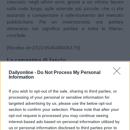
cresciuto, negli ultimi anni, grazie a un ottimo lavoro
sulla coda lunga, sulle aziende più piccole, che ci sta
aiutando a compensare il rallentamento del mercato
pubblicitario. Per un inserzionista, ora, parlare
attraverso noi significa parlare a tutta la filiera»,
conclude.
[fbvideo id=2322454048006175]
La campagna di lancio
Proprio come detto,
Motori è il faro di questa nuova
Dailyonline -
Do Not Process My Personal
Information
pagina
della storia di Subito - grazie ai 4,6 milioni di
utenti unici al mese sui 13 milioni di Subito, alle
If you wish to opt-out of the sale, sharing to third parties, or
sviluppate funzionalità, le oltre 20 chiavi di ricerca e le
processing of your personal or sensitive information for
descrizioni di prodotto molto più accurate - e così è
targeted advertising by us, please use the below opt-out
anche per l’advertising.
La campagna di lancio del
section to confirm your selection. Please note that after your
portale rinnovato è legata infatti a questo
opt-out request is processed you may continue seeing
verticale
. “Abbiamo progettato il motore più potente
interest-based ads based on personal information utilized by
di sempre” recita il claim, che si riferisce però al motore
us or personal information disclosed to third parties prior to