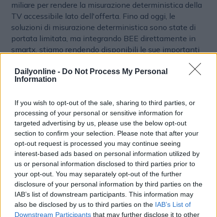
miliare per rendere la misurazione deterministica della
TV accessibile lato dell'offerta. Fino ad oggi, le
soluzioni di misurazione deterministica sono state di
portata limitata, ma integrando BEE direttamente in
smartx, stiamo rendendo disponibili le sue importanti
feature a un mercato molto più ampio. Grazie
all'accesso continuo ai dati deterministici delle
Dailyonline -
Do Not Process My Personal
Information
campagne cross-tv, i clienti di smartclip possono
migliorare l'attività di pianificazione e fornire agli
If you wish to opt-out of the sale, sharing to third parties, or
inserzionisti informazioni più precise, basate sui dati,
processing of your personal or sensitive information for
da utilizzare per ottimizzare le campagne cross-
targeted advertising by us, please use the below opt-out
televisive."
section to confirm your selection. Please note that after your
opt-out request is processed you may continue seeing
interest-based ads based on personal information utilized by
TV
MADTECH
us or personal information disclosed to third parties prior to
your opt-out. You may separately opt-out of the further
disclosure of your personal information by third parties on the
IAB’s list of downstream participants. This information may
also be disclosed by us to third parties on the
IAB’s List of
Downstream Participants
that may further disclose it to other