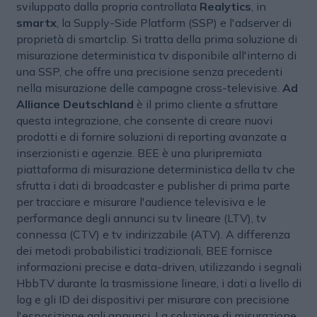
sviluppato dalla propria controllata
Realytics
, in
smartx
, la Supply-Side Platform (SSP) e l'adserver di
proprietà di smartclip. Si tratta della prima soluzione di
misurazione deterministica tv disponibile all'interno di
una SSP, che offre una precisione senza precedenti
nella misurazione delle campagne cross-televisive.
Ad
Alliance Deutschland
è il primo cliente a sfruttare
questa integrazione, che consente di creare nuovi
prodotti e di fornire soluzioni di reporting avanzate a
inserzionisti e agenzie. BEE è una pluripremiata
piattaforma di misurazione deterministica della tv che
sfrutta i dati di broadcaster e publisher di prima parte
per tracciare e misurare l'audience televisiva e le
performance degli annunci su tv lineare (LTV), tv
connessa (CTV) e tv indirizzabile (ATV). A differenza
dei metodi probabilistici tradizionali, BEE fornisce
informazioni precise e data-driven, utilizzando i segnali
HbbTV durante la trasmissione lineare, i dati a livello di
log e gli ID dei dispositivi per misurare con precisione
l'esposizione agli annunci. La soluzione di misurazione