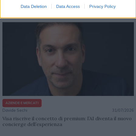
Lenush Saf costruisce un ecosistema tra creatività,
Data Deletion
Data Access
Privacy Policy
impresa e musica
AZIENDE E MERCATI
Davide Sechi
31/07/2026
Visa riscrive il concetto di premium: l’AI diventa il nuovo
concierge dell’esperienza