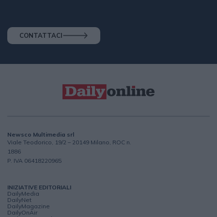
CONTATTACI
Newsco Multimedia srl
Viale Teodorico, 19/2 – 20149 Milano, ROC n.
1886
P. IVA 06418220965
INIZIATIVE EDITORIALI
DailyMedia
DailyNet
DailyMagazine
DailyOnAir