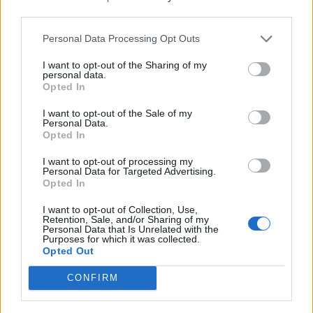
third parties.
Personal Data Processing Opt Outs
Altri articoli che potrebbero piacerti
I want to opt-out of the Sharing of my
personal data.
Opted In
I want to opt-out of the Sale of my
Personal Data.
Opted In
I want to opt-out of processing my
Personal Data for Targeted Advertising.
Opted In
I want to opt-out of Collection, Use,
Retention, Sale, and/or Sharing of my
Personal Data that Is Unrelated with the
Purposes for which it was collected.
Opted Out
AZIENDE E MERCATI
CONFIRM
Davide Sechi
31/07/2026
Dal lusso circolare all’intelligenza artificiale: come