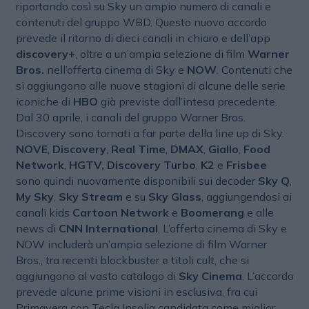
riportando così su Sky un ampio numero di canali e
contenuti del gruppo WBD. Questo nuovo accordo
prevede il ritorno di dieci canali in chiaro e dell’app
discovery+
, oltre a un’ampia selezione di film
Warner
Bros.
nell’offerta cinema di Sky e
NOW
. Contenuti che
si aggiungono alle nuove stagioni di alcune delle serie
iconiche di
HBO
già previste dall’intesa precedente.
Dal 30 aprile, i canali del gruppo Warner Bros.
Discovery sono tornati a far parte della line up di Sky.
NOVE
,
Discovery
,
Real Time
,
DMAX
,
Giallo
,
Food
Network
,
HGTV,
Discovery Turbo
,
K2
e
Frisbee
sono quindi nuovamente disponibili sui decoder
Sky Q
,
My Sky
,
Sky Stream
e su
Sky Glass
, aggiungendosi ai
canali kids
Cartoon Network
e
Boomerang
e alle
news di
CNN International
. L’offerta cinema di Sky e
NOW includerà un’ampia selezione di film Warner
Bros., tra recenti blockbuster e titoli cult, che si
aggiungono al vasto catalogo di
Sky Cinema
. L’accordo
prevede alcune prime visioni in esclusiva, fra cui
Primavera con Tecla Insolia candidata come miglior