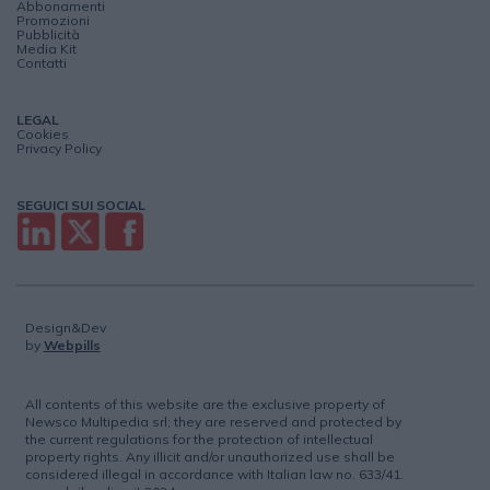
Abbonamenti
Promozioni
Pubblicità
Media Kit
Contatti
LEGAL
Cookies
Privacy Policy
SEGUICI SUI SOCIAL
Design&Dev
by
Webpills
All contents of this website are the exclusive property of
Newsco Multipedia srl; they are reserved and protected by
the current regulations for the protection of intellectual
property rights. Any illicit and/or unauthorized use shall be
considered illegal in accordance with Italian law no. 633/41.