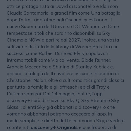
attrice protagonista ai David di Donatello e Idoli con
Claudio Santamaria, e grandi film come Una battaglia
dopo l’altra, trionfatore agli Oscar di quest’anno, il
nuovo Superman dell’Universo DC, Weapons e Cime
tempestose, titoli che saranno disponibili su Sky
Cinema e NOW a partire dal 2027. Inoltre, una vasta
selezione di titoli dalla library di Warner Bros. tra cui
successi come Barbie, Dune ed Elvis, capolavori
intramontabili come Via col vento, Blade Runner,
Arancia Meccanica e Shining di Stanley Kubrick e,
ancora, la trilogia de Il cavaliere oscuro e Inception di
Christopher Nolan, oltre a cult romantici, grandi classici
per tutta la famiglia e gli affreschi epici di Troy e
L’ultimo samurai. Dal 14 maggio, inoltre, l’app
discovery+ sarà di nuovo su Sky Q, Sky Stream e Sky
Glass. I clienti Sky già abbonati a discovery+ o che
vorranno abbonarsi potranno accedere all’app, in
modo semplice e diretto dal telecomando Sky, e vedere
i contenuti
discovery+ Originals
e quelli sportivi di