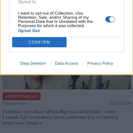
Opted In
Altri articoli che potrebbero piacerti
I want to opt-out of Collection, Use,
Retention, Sale, and/or Sharing of my
Personal Data that Is Unrelated with the
Purposes for which it was collected.
Opted Out
CONFIRM
Data Deletion
Data Access
Privacy Policy
AZIENDE E MERCATI
Davide Sechi
31/07/2026
Dal lusso circolare all’intelligenza artificiale: come
Lenush Saf costruisce un ecosistema tra creatività,
impresa e musica