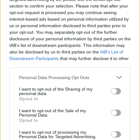
aggiunto: “Siamo lieti che il rinnovo di questa
section to confirm your selection. Please note that after your
importante partnership renda disponibile agli
opt-out request is processed you may continue seeing
abbonati Sky i canali lineari d’intrattenimento del
interest-based ads based on personal information utilized by
us or personal information disclosed to third parties prior to
gruppo Warner Bros. Discovery, una selezione dello
your opt-out. You may separately opt-out of the further
straordinario catalogo di cinema di Warner Bros, oltre
disclosure of your personal information by third parties on the
alla possibilità di abbonarsi a discovery+. Tutti
IAB’s list of downstream participants. This information may
contenuti che costituiscono un asset pregiato sul
also be disclosed by us to third parties on the
IAB’s List of
mercato e rappresentano da sempre un’offerta molto
Downstream Participants
that may further disclose it to other
apprezzata”.
third parties.
Personal Data Processing Opt Outs
PARTNERSHIP
TV
I want to opt-out of the Sharing of my
personal data.
Opted In
I want to opt-out of the Sale of my
Personal Data.
Opted In
I want to opt-out of processing my
Personal Data for Targeted Advertising.