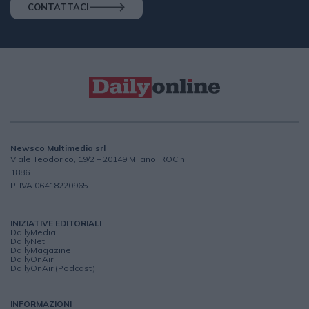
CONTATTACI
Newsco Multimedia srl
Viale Teodorico, 19/2 – 20149 Milano, ROC n.
1886
P. IVA 06418220965
INIZIATIVE EDITORIALI
DailyMedia
DailyNet
DailyMagazine
DailyOnAir
DailyOnAir (Podcast)
INFORMAZIONI