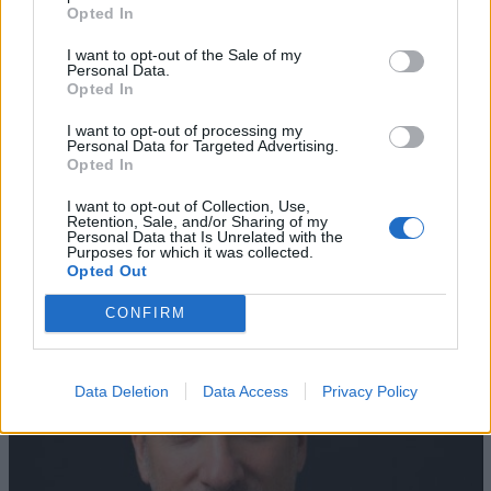
Opted In
I want to opt-out of the Sale of my
Personal Data.
Opted In
I want to opt-out of processing my
Personal Data for Targeted Advertising.
Opted In
AZIENDE E MERCATI
Davide Sechi
31/07/2026
I want to opt-out of Collection, Use,
Retention, Sale, and/or Sharing of my
Dal lusso circolare all’intelligenza artificiale: come
Personal Data that Is Unrelated with the
Purposes for which it was collected.
Lenush Saf costruisce un ecosistema tra creatività,
Opted Out
impresa e musica
CONFIRM
Data Deletion
Data Access
Privacy Policy