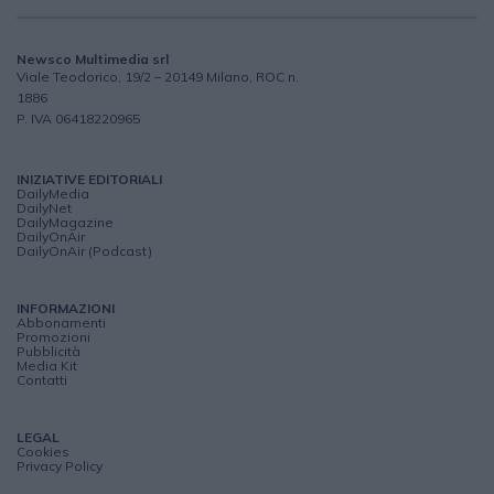
Newsco Multimedia srl
Viale Teodorico, 19/2 – 20149 Milano, ROC n.
1886
P. IVA 06418220965
INIZIATIVE EDITORIALI
DailyMedia
DailyNet
DailyMagazine
DailyOnAir
DailyOnAir (Podcast)
INFORMAZIONI
Abbonamenti
Promozioni
Pubblicità
Media Kit
Contatti
LEGAL
Cookies
Privacy Policy