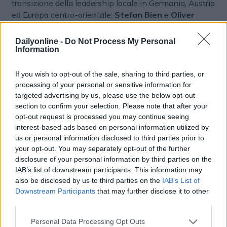
transizione della leadership locale in Germania, Austria
ed Europa centro-orientale:
Stefan Bien
e
Oliver
Olschewski
, nominati
Managing Director per
Germania, Austria ed Europa dell’Est, si uniscono al
Dailyonline -
Do Not Process My Personal
team Sales & Marketing guidato da Durante.
Information
If you wish to opt-out of the sale, sharing to third parties, or
NOMINE E CARRIERE
PROXIMITY MARKETING
processing of your personal or sensitive information for
targeted advertising by us, please use the below opt-out
DIGITAL MARKETING
section to confirm your selection. Please note that after your
opt-out request is processed you may continue seeing
interest-based ads based on personal information utilized by
us or personal information disclosed to third parties prior to
your opt-out. You may separately opt-out of the further
disclosure of your personal information by third parties on the
IAB’s list of downstream participants. This information may
also be disclosed by us to third parties on the
IAB’s List of
Downstream Participants
that may further disclose it to other
Altri articoli che potrebbero piacerti
third parties.
Personal Data Processing Opt Outs