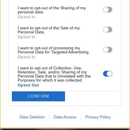
I want to opt-out of the Sharing of my
personal data.
Opted In
I want to opt-out of the Sale of my
Personal Data.
Opted In
I want to opt-out of processing my
Personal Data for Targeted Advertising.
Opted In
I want to opt-out of Collection, Use,
Retention, Sale, and/or Sharing of my
AZIENDE E MERCATI
Personal Data that Is Unrelated with the
Purposes for which it was collected.
Davide Sechi
31/07/2026
Opted Out
Dal lusso circolare all’intelligenza artificiale: come
Lenush Saf costruisce un ecosistema tra creatività,
CONFIRM
impresa e musica
Data Deletion
Data Access
Privacy Policy