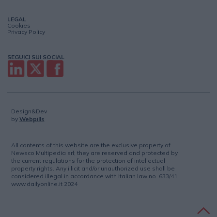
LEGAL
Cookies
Privacy Policy
SEGUICI SUI SOCIAL
Design&Dev
by
Webpills
All contents of this website are the exclusive property of
Newsco Multipedia srl; they are reserved and protected by
the current regulations for the protection of intellectual
property rights. Any illicit and/or unauthorized use shall be
considered illegal in accordance with Italian law no. 633/41.
www.dailyonline.it 2024