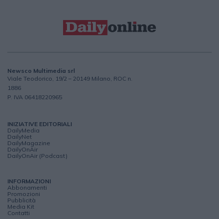
Newsco Multimedia srl
Viale Teodorico, 19/2 – 20149 Milano, ROC n.
1886
P. IVA 06418220965
INIZIATIVE EDITORIALI
DailyMedia
DailyNet
DailyMagazine
DailyOnAir
DailyOnAir (Podcast)
INFORMAZIONI
Abbonamenti
Promozioni
Pubblicità
Media Kit
Contatti