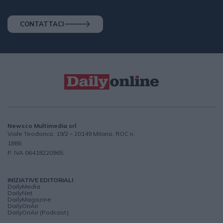
CONTATTACI
Newsco Multimedia srl
Viale Teodorico, 19/2 – 20149 Milano, ROC n.
1886
P. IVA 06418220965
INIZIATIVE EDITORIALI
DailyMedia
DailyNet
DailyMagazine
DailyOnAir
DailyOnAir (Podcast)