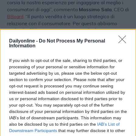
corsia la nostra esperienza per ingaggiare al meglio i
consumatori di oggi”, commenta
Massimo Sala
, CEO di
BBoard
. “Il punto vendita è un luogo strategico di
relazione con il consumatore. Per questo abbiamo
scelto di affidarci a un partner in grado di garantire
continuità, qualità esecutiva e piena coerenza con i
Dailyonline -
Do Not Process My Personal
nostri brand. La collaborazione con BBoard ci
Information
accompagnerà nel 2026 in una fase importante di
sviluppo delle attività di Trade Marketing, a supporto
If you wish to opt-out of the sale, sharing to third parties, or
dei nostri obiettivi di crescita”, conclude
Marco Livio
,
processing of your personal or sensitive information for
Commercial Director Italy di Rigoni di Asiago.
targeted advertising by us, please use the below opt-out
section to confirm your selection. Please note that after your
opt-out request is processed you may continue seeing
BRAND MARKETING
interest-based ads based on personal information utilized by
us or personal information disclosed to third parties prior to
your opt-out. You may separately opt-out of the further
disclosure of your personal information by third parties on the
IAB’s list of downstream participants. This information may
also be disclosed by us to third parties on the
IAB’s List of
Downstream Participants
that may further disclose it to other