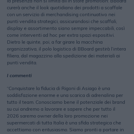
la presenza non si limita all’in store promotion: BBoard
curerà anche il look quotidiano dei prodotti a scaffale
con un servizio di merchandising continuativo nei
punti vendita strategici, assicurandosi che scaffali,
display e assortimento siano sempre impeccabili, così
come interventi ad hoc per extra spazi espositivi.
Dietro le quinte, poi, a far girare la macchina
organizzativa, il polo logistico di BBoard gestirà l’intera
filiera, dal magazzino alla spedizione dei materiali ai
punti vendita.
I commenti
“Conquistare la fiducia di Rigoni di Asiago è una
soddisfazione enorme e una scarica di adrenalina per
tutto il team. Conosciamo bene il potenziale dei brand
su cui andremo a lavorare e sapere che per tutto il
2026 saremo owner della loro promozione nei
supermercati di tutta Italia è una sfida strategica che
accettiamo con entusiasmo. Siamo pronti a portare in