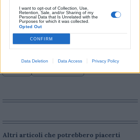
– produttori, distributori, talenti e autori – siamo in
grado di identificare per ogni brand il suo film o la sua
I want to opt-out of Collection, Use,
Retention, Sale, and/or Sharing of my
serie e viceversa, generando connessioni rilevanti per
Personal Data that Is Unrelated with the
Purposes for which it was collected.
il pubblico. I risultati economici positivi ci consentono
Opted Out
di rafforzare gli investimenti nello sviluppo creativo,
con sempre maggiore attenzione a progetti proprietari
CONFIRM
per cinema e televisione, in una prospettiva di crescita
sostenibile e di lungo periodo».
Data Deletion
Data Access
Privacy Policy
CINEMA
BRAND MARKETING
Altri articoli che potrebbero piacerti