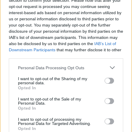
section to confirm your selection. Please note that after your
video mapping architetturale proiettata sulla facciata
opt-out request is processed you may continue seeing
dell’Acquario Romano, che ha trasformato lo spazio
interest-based ads based on personal information utilized by
urbano in un’esperienza visiva ad alto impatto. «Il
us or personal information disclosed to third parties prior to
nostro obiettivo è continuare a operare nel punto di
your opt-out. You may separately opt-out of the further
incontro tra cultura, contenuti e brand, un ambito in cui
disclosure of your personal information by third parties on the
IAB’s list of downstream participants. This information may
abbiamo sviluppato un modello integrato in grado di
also be disclosed by us to third parties on the
IAB’s List of
presidiare l’intera filiera, dallo sviluppo alla
Downstream Participants
that may further disclose it to other
comunicazione. In un contesto sempre più competitivo
third parties.
e frammentato, l’associazione con contenuti di alta
qualità – dai grandi film alle serie di maggiore successo
Personal Data Processing Opt Outs
– rappresenta per le aziende una leva strategica
efficace, come dimostrano i risultati raggiunti e la
I want to opt-out of the Sharing of my
personal data.
continuità delle collaborazioni con i nostri clienti –
Opted In
spiega Cova a
DailyMedia
e
Dailyonline
anticipando
anche che sono già in corso i lavori per una nuova serie
I want to opt-out of the Sale of my
Personal Data.
e un film italiano -. Un ulteriore elemento distintivo è la
Opted In
nostra capacità di sviluppare proposte tailor-made:
grazie a un’expertise consolidata e a un ampio network
I want to opt-out of processing my
Personal Data for Targeted Advertising.
di relazioni che coinvolge l’intera industria audiovisiva
Opted In