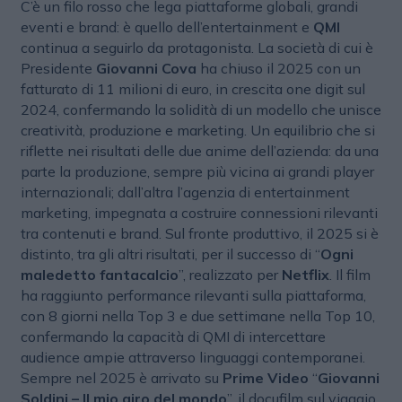
C’è un filo rosso che lega piattaforme globali, grandi
eventi e brand: è quello dell’entertainment e
QMI
continua a seguirlo da protagonista. La società di cui è
Presidente
Giovanni Cova
ha chiuso il 2025 con un
fatturato di 11 milioni di euro, in crescita one digit sul
2024, confermando la solidità di un modello che unisce
creatività, produzione e marketing. Un equilibrio che si
riflette nei risultati delle due anime dell’azienda: da una
parte la produzione, sempre più vicina ai grandi player
internazionali; dall’altra l’agenzia di entertainment
marketing, impegnata a costruire connessioni rilevanti
tra contenuti e brand. Sul fronte produttivo, il 2025 si è
distinto, tra gli altri risultati, per il successo di “
Ogni
maledetto fantacalcio
”, realizzato per
Netflix
. Il film
ha raggiunto performance rilevanti sulla piattaforma,
con 8 giorni nella Top 3 e due settimane nella Top 10,
confermando la capacità di QMI di intercettare
audience ampie attraverso linguaggi contemporanei.
Sempre nel 2025 è arrivato su
Prime Video
“
Giovanni
Soldini – Il mio giro del mondo
”, il docufilm sul viaggio