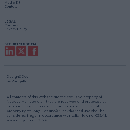
Media Kit
Contatti
LEGAL
Cookies
Privacy Policy
SEGUICI SUI SOCIAL
Design&Dev
by
Webpills
All contents of this website are the exclusive property of
Newsco Multipedia srl; they are reserved and protected by
the current regulations for the protection of intellectual
property rights. Any illicit and/or unauthorized use shall be
considered illegal in accordance with Italian law no. 633/41.
www.dailyonline.it 2024