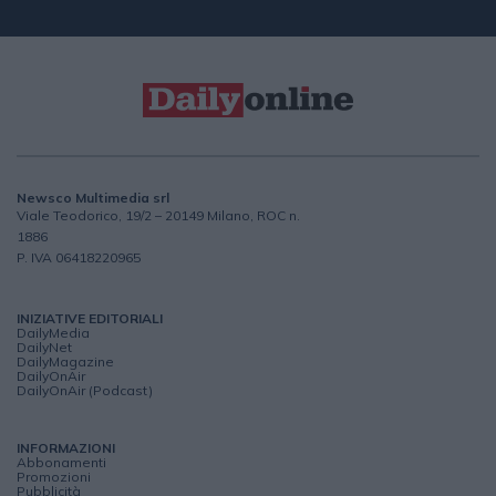
Newsco Multimedia srl
Viale Teodorico, 19/2 – 20149 Milano, ROC n.
1886
P. IVA 06418220965
INIZIATIVE EDITORIALI
DailyMedia
DailyNet
DailyMagazine
DailyOnAir
DailyOnAir (Podcast)
INFORMAZIONI
Abbonamenti
Promozioni
Pubblicità