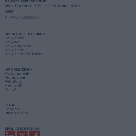
Newsco Multimedia srl
Viale Teodorico, 19/2 – 20149 Milano, ROC n.
1886
P. IVA 06418220965
INIZIATIVE EDITORIALI
DailyMedia
DailyNet
DailyMagazine
DailyOnAir
DailyOnAir (Podcast)
INFORMAZIONI
Abbonamenti
Promozioni
Pubblicità
Media Kit
Contatti
LEGAL
Cookies
Privacy Policy
SEGUICI SUI SOCIAL