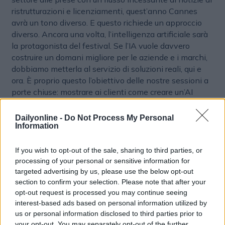
ristrutturazioni e licenziamenti, quest’anno Cannes
avrà un tono diverso. E questo richiede un approccio
diverso. Ancora una volta, l’intelligenza artificiale sarà
la protagonista del festival. Se l’IA vuole davvero
costruire un domani migliore per le aziende e i marchi,
dobbiamo metterla al servizio di soluzioni reali, qui e
ora. È proprio questo l’obiettivo delle nostre sessioni a
porte chiuse: mostrare ai clienti come creare un’AI
positiva per contrastare la crisi e le fosche previsioni di
economisti, analisti e stampa. Non ci sarà molta
Dailyonline -
Do Not Process My Personal
Information
sabbia e sole in queste sessioni, ma ci saranno idee
attuabili che i clienti potranno implementare
immediatamente per ottenere risultati aziendali
If you wish to opt-out of the sale, sharing to third parties, or
tangibili e compensare qualsiasi potenziale
processing of your personal or sensitive information for
targeted advertising by us, please use the below opt-out
rallentamento già nel prossimo trimestre. La vecchia
section to confirm your selection. Please note that after your
battuta era ‘quello che succede a Cannes, rimane a
opt-out request is processed you may continue seeing
Cannes’. Quest’anno, ciò che accade a Cannes
interest-based ads based on personal information utilized by
dovrebbe avere un impatto positivo immediato sul
us or personal information disclosed to third parties prior to
business, al di là di Cannes”.
your opt-out. You may separately opt-out of the further