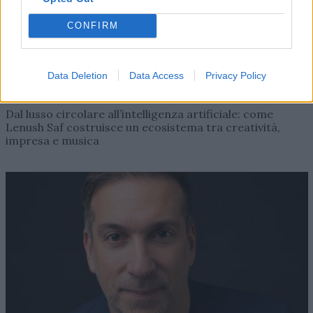
CONFIRM
Data Deletion
Data Access
Privacy Policy
AZIENDE E MERCATI
Davide Sechi
31/07/2026
Dal lusso circolare all’intelligenza artificiale: come
Lenush Saf costruisce un ecosistema tra creatività,
impresa e musica