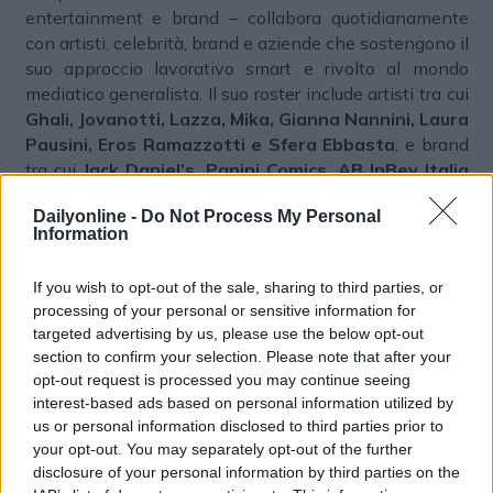
entertainment e brand – collabora quotidianamente
con artisti, celebrità, brand e aziende che sostengono il
suo approccio lavorativo smart e rivolto al mondo
mediatico generalista. Il suo roster include artisti tra cui
Ghali, Jovanotti, Lazza, Mika, Gianna Nannini, Laura
Pausini, Eros Ramazzotti e Sfera Ebbasta
, e brand
tra cui
Jack Daniel’s, Panini Comics, AB InBev Italia
per il brand Corona, NAOS (Bioderma - Institut
Dailyonline -
Do Not Process My Personal
Esthederm - Etat Pur), Alfaparf Milano, Radio Italia
.
Information
In ogni progetto, l’obiettivo è quello di creare un
percorso di comunicazione che ne esalti le peculiarità e
If you wish to opt-out of the sale, sharing to third parties, or
le qualità, grazie a competenze trasversali che
processing of your personal or sensitive information for
abbracciano tradizione, comunicazione digitale e
targeted advertising by us, please use the below opt-out
social.
section to confirm your selection. Please note that after your
opt-out request is processed you may continue seeing
Il commento
interest-based ads based on personal information utilized by
us or personal information disclosed to third parties prior to
Dalia Gaberscik, fondatrice e CEO Goigest
,
your opt-out. You may separately opt-out of the further
commenta: “In oltre trent’anni di storia, Goigest ha
disclosure of your personal information by third parties on the
comunicato tanti progetti artistici e tante attività di