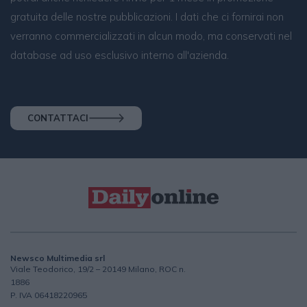
gratuita delle nostre pubblicazioni. I dati che ci fornirai non
verranno commercializzati in alcun modo, ma conservati nel
database ad uso esclusivo interno all'azienda.
CONTATTACI
Newsco Multimedia srl
Viale Teodorico, 19/2 – 20149 Milano, ROC n.
1886
P. IVA 06418220965