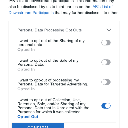
IAB’s list of downstream participants. This information may
prestigiosi brand, raggiungendo obiettivi ambiziosi e
also be disclosed by us to third parties on the
IAB’s List of
risultati eccezionali, accogliendo sfide sempre
Downstream Participants
that may further disclose it to other
appassionanti e concrete. Sfide che oggi si rinnovano
third parties.
con grande entusiasmo: siamo felici di partecipare alla
Personal Data Processing Opt Outs
nascita e contribuire ai primi passi di PR:E, un gruppo
che raccoglie importanti realtà europee nel mondo
I want to opt-out of the Sharing of my
personal data.
della comunicazione. Insieme potremo costruire una
Opted In
nuova rete di opportunità internazionali per i nostri
clienti storici e nuovi che vorranno confrontarsi con
I want to opt-out of the Sale of my
Personal Data.
una forte realtà globale e, allo stesso tempo, dare
Opted In
sostegno a progetti global pronti ad atterrare sul suolo
italiano. Un lavoro di gruppo che, siamo sicuri, sarà
I want to opt-out of processing my
Personal Data for Targeted Advertising.
ricco di grandi soddisfazioni: è l’inizio di una nuova
Opted In
visione internazionale della comunicazione!”.
I want to opt-out of Collection, Use,
Retention, Sale, and/or Sharing of my
Personal Data that Is Unrelated with the
Purposes for which it was collected.
Opted Out
MERGER & ACQUISITION
ENTERTAINMENT
CONFIRM