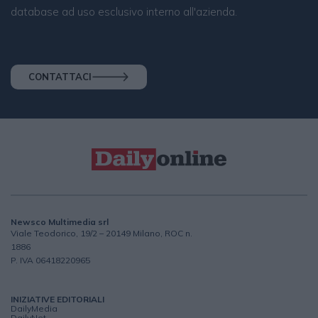
database ad uso esclusivo interno all'azienda.
CONTATTACI
Newsco Multimedia srl
Viale Teodorico, 19/2 – 20149 Milano, ROC n.
1886
P. IVA 06418220965
INIZIATIVE EDITORIALI
DailyMedia
DailyNet