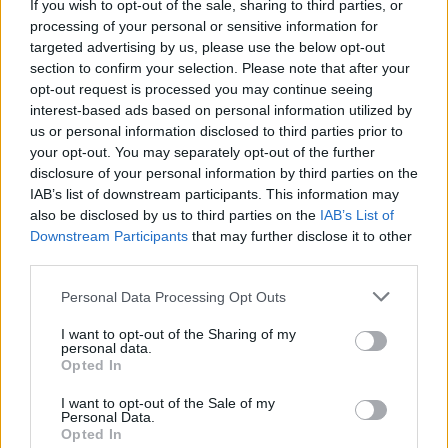
If you wish to opt-out of the sale, sharing to third parties, or
prezzi in tempo reale durante una trattativa,
processing of your personal or sensitive information for
mantenere allineate schede prodotto e certificazioni e
targeted advertising by us, please use the below opt-out
sincronizzare cataloghi tra mercati differenti senza
section to confirm your selection. Please note that after your
continui interventi manuali. L’obiettivo non è
opt-out request is processed you may continue seeing
interest-based ads based on personal information utilized by
recuperare un ritardo, ma rendere scalabili
us or personal information disclosed to third parties prior to
caratteristiche che hanno sempre rappresentato la
your opt-out. You may separately opt-out of the further
forza del modello italiano: personalizzazione,
disclosure of your personal information by third parties on the
flessibilità e relazione. Per produttori e distributori
IAB’s list of downstream participants. This information may
italiani esistono tre passaggi concreti da cui iniziare. Il
also be disclosed by us to third parties on the
IAB’s List of
primo consiste nel realizzare un censimento accurato
Downstream Participants
that may further disclose it to other
dello stack operativo e delle attività ripetitive che
third parties.
occupano tempo ogni settimana, come aggiornamento
dei cataloghi, preparazione dei preventivi, gestione
Personal Data Processing Opt Outs
delle richieste clienti e monitoraggio dei prezzi dei
I want to opt-out of the Sharing of my
concorrenti. Il secondo è evitare di aggiungere un
personal data.
ulteriore strumento a un ecosistema già frammentato.
Opted In
Molte aziende stanno affrontando l’AI come hanno
I want to opt-out of the Sale of my
affrontato il SaaS negli ultimi anni, sommando nuove
Personal Data.
piattaforme a quelle già presenti. In numerosi casi la
Opted In