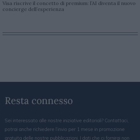
Visa riscrive il concetto di premium: l’AI diventa il nuovo
concierge dell’esperienza
Resta connesso
Sei interessato alle nostre iniziative editoriali? Contattaci,
potrai anche richiedere l’invio per 1 mese in promozione
gratuita delle nostre pubblicazioni. I dati che ci fornirai non