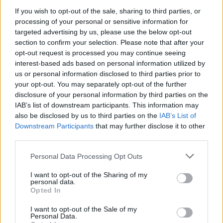
Georgia Tech (Stati Uniti) e all’ICN Business School
If you wish to opt-out of the sale, sharing to third parties, or
(Francia). Succede a
Geoffroy Martin
, che ha ricoperto
processing of your personal or sensitive information for
il ruolo di CEO da gennaio 2023. All’inizio di
targeted advertising by us, please use the below opt-out
quest’anno, Ogury ha lanciato
Ogury One
, una
section to confirm your selection. Please note that after your
piattaforma pubblicitaria unificata che collega
opt-out request is processed you may continue seeing
perfettamente insight sulle audience, pianificazione
interest-based ads based on personal information utilized by
media e attivazione omnicanale. Attraverso
us or personal information disclosed to third parties prior to
integrazioni potenziate dall’AI con le piattaforme e gli
your opt-out. You may separately opt-out of the further
disclosure of your personal information by third parties on the
strumenti più utilizzati dalle agenzie, Ogury One
IAB’s list of downstream participants. This information may
permette agli inserzionisti di tradurre i dati delle loro
also be disclosed by us to third parties on the
IAB’s List of
audience in Personas scalabili attivate in ambienti in-
Downstream Participants
that may further disclose it to other
app, web, mobile e CTV. Questo lancio rappresenta
third parties.
una tappa fondamentale nella continua ambizione di
Ogury di offrire precisione e performance su larga scala
Personal Data Processing Opt Outs
ai suoi clienti.
I want to opt-out of the Sharing of my
personal data.
Opted In
NOMINE E CARRIERE
MADTECH
I want to opt-out of the Sale of my
Personal Data.