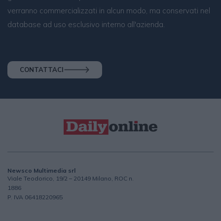
verranno commercializzati in alcun modo, ma conservati nel
database ad uso esclusivo interno all'azienda.
CONTATTACI
Newsco Multimedia srl
Viale Teodorico, 19/2 – 20149 Milano, ROC n.
1886
P. IVA 06418220965