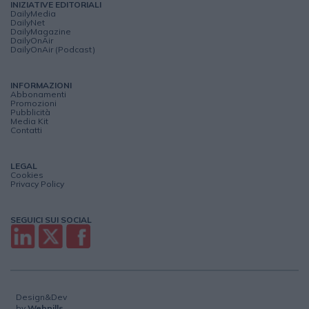
INIZIATIVE EDITORIALI
DailyMedia
DailyNet
DailyMagazine
DailyOnAir
DailyOnAir (Podcast)
INFORMAZIONI
Abbonamenti
Promozioni
Pubblicità
Media Kit
Contatti
LEGAL
Cookies
Privacy Policy
SEGUICI SUI SOCIAL
Design&Dev
by
Webpills