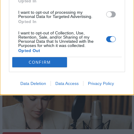
Opted In
I want to opt-out of processing my
Personal Data for Targeted Advertising.
Opted In
I want to opt-out of Collection, Use,
Retention, Sale, and/or Sharing of my
Personal Data that Is Unrelated with the
Altri articoli che potrebbero piacerti
Purposes for which it was collected.
Opted Out
CONFIRM
Data Deletion
Data Access
Privacy Policy