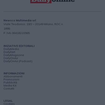
Newsco Multimedia srl
Viale Teodorico, 19/2 – 20149 Milano, ROC n.
1886
P. IVA 06418220965
INIZIATIVE EDITORIALI
DailyMedia
DailyNet
DailyMagazine
DailyOnAir
DailyOnAir (Podcast)
INFORMAZIONI
Abbonamenti
Promozioni
Pubblicità
Media Kit
Contatti
LEGAL
Cookies