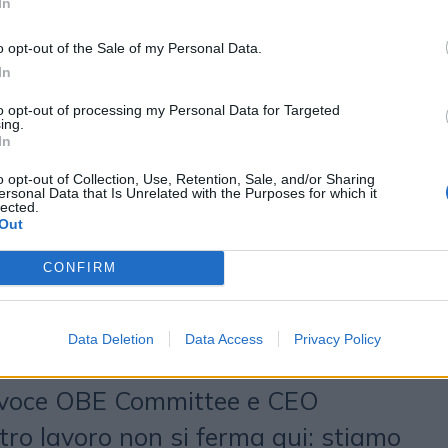
mpre più scarsa, che implica quindi
In
 della rilevanza, opposto alla
o opt-out of the Sale of my Personal Data.
na commettere l’errore di pensare
In
 soprattutto per i brand, quella di
to opt-out of processing my Personal Data for Targeted
ing.
In
 piuttosto quella di essere più
est’anno il Tavolo OBE Podcast si è
o opt-out of Collection, Use, Retention, Sale, and/or Sharing
ersonal Data that Is Unrelated with the Purposes for which it
lected.
e determinazione per portare al
Out
ti e rilevanti sull’evoluzione del
CONFIRM
ocus particolare sul branded
ferma uno strumento sempre più
Data Deletion
Data Access
Privacy Policy
nd – afferma
Georgia
avoce OBE Committee e CEO
stro lavoro non si ferma qui: stiamo