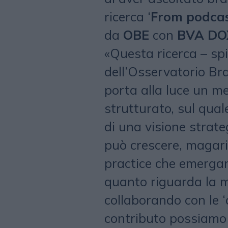
ricerca ‘
From podcas
da
OBE
con
BVA DO
«Questa ricerca – spi
dell’Osservatorio B
porta alla luce un m
strutturato, sul qua
di una visione strate
può crescere, magari 
practice che emergan
quanto riguarda la m
collaborando con le ‘
contributo possiamo 