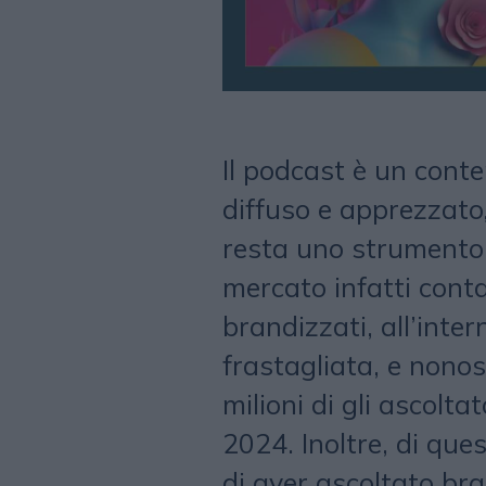
Il podcast è un cont
diffuso e apprezzat
resta uno strumento 
mercato infatti cont
brandizzati, all’inte
frastagliata, e nono
milioni di gli ascoltato
2024. Inoltre, di que
di aver ascoltato br