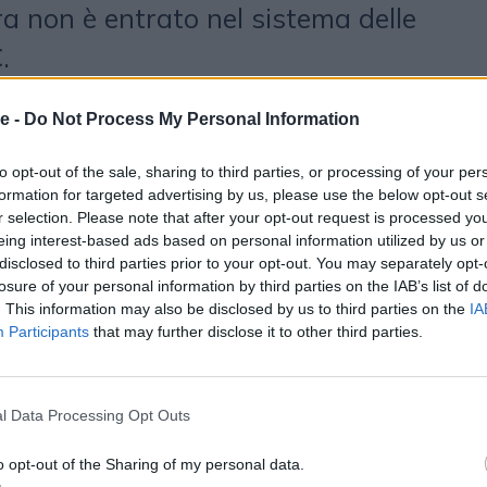
a non è entrato nel sistema delle
C.
nza
e -
Do Not Process My Personal Information
o abbastanza significativi.
Anna
to opt-out of the sale, sharing to third parties, or processing of your per
formation for targeted advertising by us, please use the below opt-out s
ientifica di
OBE
, sottolinea la
r selection. Please note that after your opt-out request is processed y
eing interest-based ads based on personal information utilized by us or
 con un’ampia base di utenti
disclosed to third parties prior to your opt-out. You may separately opt-
losure of your personal information by third parties on the IAB’s list of
ca di quest’anno conferma «una
. This information may also be disclosed by us to third parties on the
IA
nta, recettiva, coinvolta,
Participants
that may further disclose it to other third parties.
ce pronta ad accogliere i brand. Ma
, sempre più in grado di scegliere e
l Data Processing Opt Outs
ga la pena dedicare del tempo»,
o opt-out of the Sharing of my personal data.