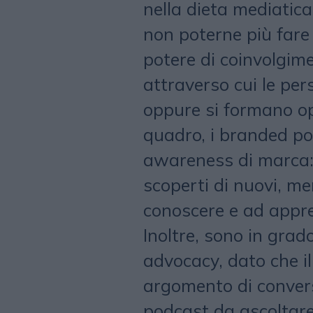
nella dieta mediatica 
non poterne più fare 
potere di coinvolgim
attraverso cui le pe
oppure si formano opi
quadro, i branded po
awareness di marca: 
scoperti di nuovi, m
conoscere e ad appr
Inoltre, sono in gra
advocacy, dato che i
argomento di convers
podcast da ascoltare 