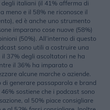
degli italiani (il 41% afferma di
a meno e il 58% ne riconosce il
ento), ed è anche uno strumento
rsone imparano cose nuove (58%)
nioni (50%). All’interno di questo
dcast sono utili a costruire una
il 37% degli ascoltatori ne ha
entre il 36% ha imparato a
ezzare alcune marche o aziende.
do di generare passaparola e brand
l 46% sostiene che i podcast sono
azione, al 50% piace consigliare
e al 52% farsi consigliare. Inoltre,