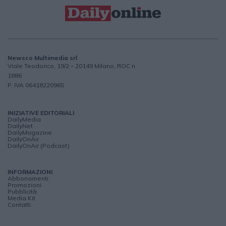
Newsco Multimedia srl
Viale Teodorico, 19/2 – 20149 Milano, ROC n.
1886
P. IVA 06418220965
INIZIATIVE EDITORIALI
DailyMedia
DailyNet
DailyMagazine
DailyOnAir
DailyOnAir (Podcast)
INFORMAZIONI
Abbonamenti
Promozioni
Pubblicità
Media Kit
Contatti