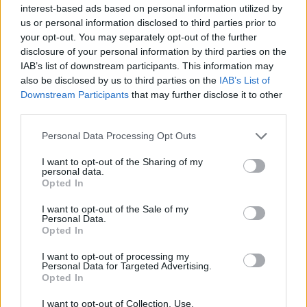
Alessandro Nuara
, founder di
AD cube
, insieme ai
interest-based ads based on personal information utilized by
us or personal information disclosed to third parties prior to
soci
Nicola Caporaso
,
Marcello Restelli
,
Nicola Gatti
your opt-out. You may separately opt-out of the further
e
Francesco Trovò
.
disclosure of your personal information by third parties on the
IAB’s list of downstream participants. This information may
also be disclosed by us to third parties on the
IAB’s List of
Downstream Participants
that may further disclose it to other
third parties.
MERGER & ACQUISITION
MADTECH
Personal Data Processing Opt Outs
I want to opt-out of the Sharing of my
personal data.
Opted In
I want to opt-out of the Sale of my
Personal Data.
Opted In
Altri articoli che potrebbero piacerti
I want to opt-out of processing my
Personal Data for Targeted Advertising.
Opted In
I want to opt-out of Collection, Use,