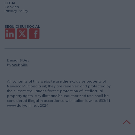
LEGAL
Cookies
Privacy Policy
SEGUICI SUI SOCIAL
Design&Dev
by
Webpills
All contents of this website are the exclusive property of
Newsco Multipedia srl; they are reserved and protected by
the current regulations for the protection of intellectual
property rights. Any illicit and/or unauthorized use shall be
considered illegal in accordance with Italian law no. 633/41.
www.dailyonline.it 2024