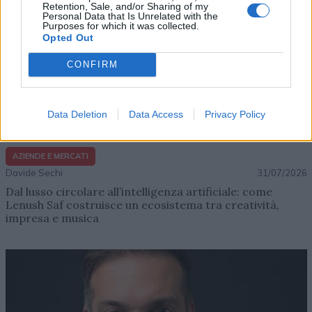
Retention, Sale, and/or Sharing of my
Personal Data that Is Unrelated with the
Purposes for which it was collected.
Opted Out
CONFIRM
Data Deletion
Data Access
Privacy Policy
AZIENDE E MERCATI
Davide Sechi
31/07/2026
Dal lusso circolare all’intelligenza artificiale: come
Lenush Saf costruisce un ecosistema tra creatività,
impresa e musica