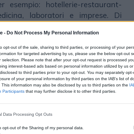
er esempio: hotellerie-restaurant-
dicina, laboratori e imprese. Di
 le case studies sviluppate sul blog,
e -
Do Not Process My Personal Information
l know how e i valori del brand,
nto di collaborazioni prestigiose,
to opt-out of the sale, sharing to third parties, or processing of your per
formation for targeted advertising by us, please use the below opt-out s
 rilievo e storie di successo di
r selection. Please note that after your opt-out request is processed y
eing interest-based ads based on personal information utilized by us or
ditrici che hanno scelto di affidarsi
disclosed to third parties prior to your opt-out. You may separately opt-
prodotti e dei servizi di Miele
losure of your personal information by third parties on the IAB’s list of
. This information may also be disclosed by us to third parties on the
IA
Participants
that may further disclose it to other third parties.
nagement
l Data Processing Opt Outs
si occuperà ancora della crescita del
o opt-out of the Sharing of my personal data.