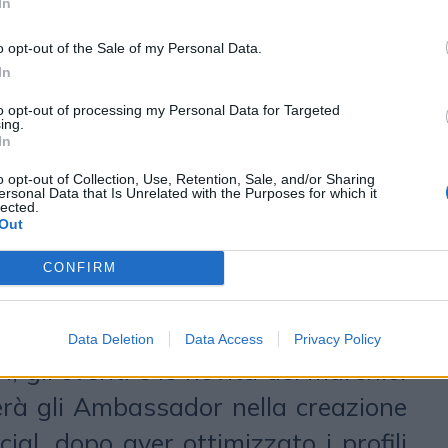
In
forme
Meta
e
LinkedIn
. L’attività di
ment prevede, infatti, un presidio
o opt-out of the Sale of my Personal Data.
In
sulla pagina
Facebook
dell’azienda:
to opt-out of processing my Personal Data for Targeted
aranno il perno della strategia di
ing.
In
ta per far conoscere il Brand agli
o opt-out of Collection, Use, Retention, Sale, and/or Sharing
 per rafforzare il legame con la
ersonal Data that Is Unrelated with the Purposes for which it
lected.
già scelto di affidarsi a Miele
Out
a. Nel 2024 l’agenzia svilupperà
CONFIRM
usivo servizio di brand ambassador
nager di Miele Professional Italia
Data Deletion
Data Access
Privacy Policy
, gli eventi e le novità del marchio.
erà gli Ambassador nella creazione
cial, dopo aver ottimizzato i profili