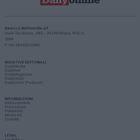
Newsco Multimedia srl
Viale Teodorico, 19/2 – 20149 Milano, ROC n.
1886
P. IVA 06418220965
INIZIATIVE EDITORIALI
DailyMedia
DailyNet
DailyMagazine
DailyOnAir
DailyOnAir (Podcast)
INFORMAZIONI
Abbonamenti
Promozioni
Pubblicità
Media Kit
Contatti
LEGAL
Cookies