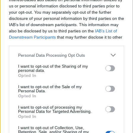
us or personal information disclosed to third parties prior to
your opt-out. You may separately opt-out of the further
disclosure of your personal information by third parties on the
IAB’s list of downstream participants. This information may
also be disclosed by us to third parties on the
IAB’s List of
Downstream Participants
that may further disclose it to other
third parties.
Personal Data Processing Opt Outs
AZIENDE E MERCATI
Davide Sechi
31/07/2026
I want to opt-out of the Sharing of my
personal data.
Dal lusso circolare all’intelligenza artificiale: come
Opted In
Lenush Saf costruisce un ecosistema tra creatività,
impresa e musica
I want to opt-out of the Sale of my
Personal Data.
Opted In
I want to opt-out of processing my
Personal Data for Targeted Advertising.
Opted In
I want to opt-out of Collection, Use,
Retention, Sale, and/or Sharing of my