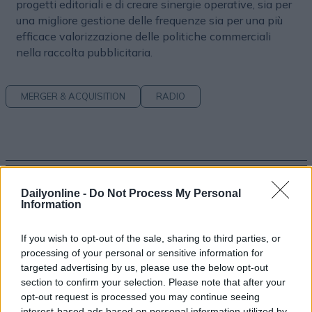
progetti editoriali e di creare sinergie operative, sia per
una migliore gestione delle frequenze sia per una più
efficace valorizzazione delle politiche commerciali
nella raccolta pubblicitaria.
MERGER & ACQUISITION
RADIO
Dailyonline -
Do Not Process My Personal
Information
Altri articoli che potrebbero piacerti
If you wish to opt-out of the sale, sharing to third parties, or
processing of your personal or sensitive information for
targeted advertising by us, please use the below opt-out
section to confirm your selection. Please note that after your
opt-out request is processed you may continue seeing
interest-based ads based on personal information utilized by