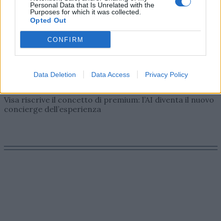
Personal Data that Is Unrelated with the
Purposes for which it was collected.
Opted Out
CONFIRM
Data Deletion
Data Access
Privacy Policy
AZIENDE E MERCATI
Davide Sechi
31/07/2026
Visa riscrive il concetto di premium: l’AI diventa il nuovo
concierge dell’esperienza