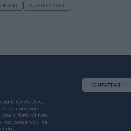
ARKETING
AUDIO E PODCAST
CONTATTACI
oriali? Contattaci,
se in promozione
i che ci fornirai non
, ma conservati nel
ienda.