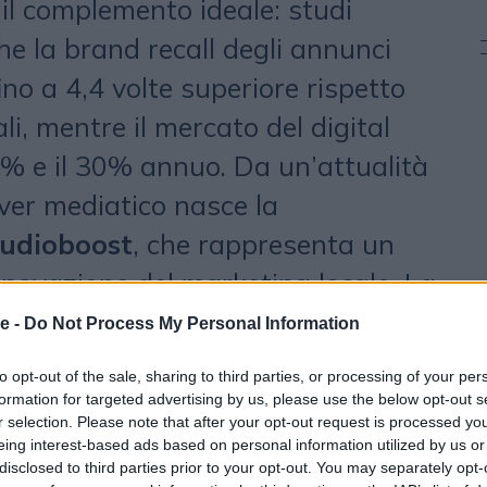
 il complemento ideale: studi
he la brand recall degli annunci
no a 4,4 volte superiore rispetto
ali, mentre il mercato del digital
5% e il 30% annuo. Da un’attualità
over mediatico nasce la
udioboost
, che rappresenta un
nnovazione del marketing locale. La
a
Cristina Pianura
, mette a
e -
Do Not Process My Personal Information
mpia inventory di audio local
to opt-out of the sale, sharing to third parties, or processing of your per
ato, perfettamente integrabile con
formation for targeted advertising by us, please use the below opt-out s
r selection. Please note that after your opt-out request is processed y
ale di Locala. La sinergia consente
eing interest-based ads based on personal information utilized by us or
disclosed to third parties prior to your opt-out. You may separately opt-
gne audio personalizzate e di