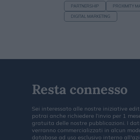
PARTNERSHIP
PROXIMITY M
DIGITAL MARKETING
Resta connesso
Sei interessato alle nostre iniziative edit
potrai anche richiedere l’invio per 1 me
gratuita delle nostre pubblicazioni. I dat
verranno commercializzati in alcun modo
database ad uso esclusivo interno all'az