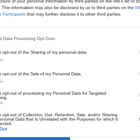
losure of your personal information by third parties on the IAB’s list of
ative display mirate, per creare una
. This information may also be disclosed by us to third parties on the
IA
Participants
that may further disclose it to other third parties.
ica e misurabile, con un impatto
in-store. Cristina Pianura,
l Data Processing Opt Outs
oost
, commenta: “L’audio digitale è
tenti del marketing
o opt-out of the Sharing of my personal data.
In
er essere davvero efficace deve
o opt-out of the Sale of my Personal Data.
, contestuale e misurabile. Uniamo
In
gica di Audioboost alla precisione
to opt-out of processing my Personal Data for Targeted
e offriamo ai brand la possibilità di
ing.
In
ico giusto, nel momento giusto e nel
o opt-out of Collection, Use, Retention, Sale, and/or Sharing
Grazie alla nostra inventory
ersonal Data that Is Unrelated with the Purposes for which it
lected.
Out
 audio diventa un asset strategico