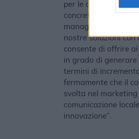
per le campagne mult
concreti e duraturi”.
manager di
Locala
, 
nostre soluzioni con 
consente di offrire 
in grado di generare 
termini di incremento
fermamente che il c
svolta nel marketing 
comunicazione locale 
innovazione”.