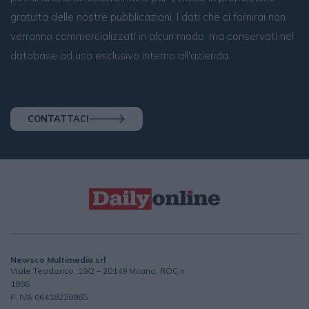
gratuita delle nostre pubblicazioni. I dati che ci fornirai non
verranno commercializzati in alcun modo, ma conservati nel
database ad uso esclusivo interno all'azienda.
CONTATTACI
Newsco Multimedia srl
Viale Teodorico, 19/2 – 20149 Milano, ROC n.
1886
P. IVA 06418220965