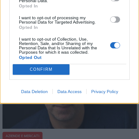
Personal Data.
Opted In
AZIENDE E MERCATI
I want to opt-out of processing my
Davide Sechi
31/07/2026
Personal Data for Targeted Advertising.
Dal lusso circolare all’intelligenza artificiale: come
Opted In
Lenush Saf costruisce un ecosistema tra creatività,
impresa e musica
I want to opt-out of Collection, Use,
Retention, Sale, and/or Sharing of my
Personal Data that Is Unrelated with the
Purposes for which it was collected.
Opted Out
CONFIRM
Data Deletion
Data Access
Privacy Policy
AZIENDE E MERCATI