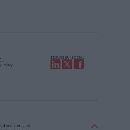
L
SEGUICI SUI SOCIAL
es
y Policy
rved and protected