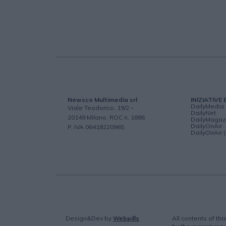
Newsco Multimedia srl
INIZIATIVE 
DailyMedia
Viale Teodorico, 19/2 –
DailyNet
20149 Milano, ROC n. 1886
DailyMagaz
DailyOnAir
P. IVA 06418220965
DailyOnAir 
Design&Dev
by
Webpills
All contents of th