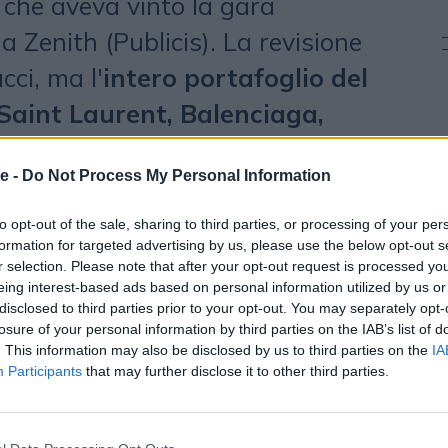
, che aveva vinto la gara
a Zenith (Publicis). La revisione
ci, ma l'
intero portafoglio del
Saint Laurent, Balenciaga,
exander McQueen e Brioni
.
e -
Do Not Process My Personal Information
to opt-out of the sale, sharing to third parties, or processing of your per
Mvergence, Kering ha registrato
formation for targeted advertising by us, please use the below opt-out s
r selection. Please note that after your opt-out request is processed y
ria globale di
319,9 milioni di
eing interest-based ads based on personal information utilized by us or
r il 2026 le stime indicano un
disclosed to third parties prior to your opt-out. You may separately opt-
losure of your personal information by third parties on the IAB’s list of
iù contenuto, pari a circa
293,3
. This information may also be disclosed by us to third parties on the
IA
Participants
that may further disclose it to other third parties.
 Italia la stima è di
20 milioni di