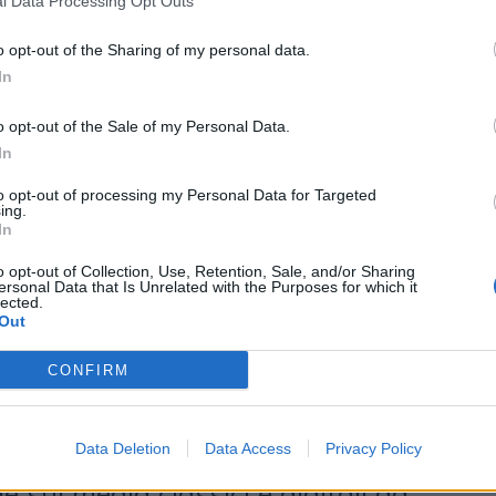
l Data Processing Opt Outs
isione
o opt-out of the Sharing of my personal data.
isce in una
delicata fase di
In
nziario
per la holding francese. Il
o opt-out of the Sale of my Personal Data.
ha evidenziato un forte calo dei
In
asse,
scesi del 71%
a 453 milioni di
to opt-out of processing my Personal Data for Targeted
ing.
6 miliardi dell'anno precedente.
In
o opt-out of Collection, Use, Retention, Sale, and/or Sharing
vevano già anticipato nei mesi scorsi
ersonal Data that Is Unrelated with the Purposes for which it
lected.
Out
rinegoziare alcuni contratti con le
. L'obiettivo dichiarato è
CONFIRM
nza dei costi, spostando maggiori
menti
above-the-line
— la
Data Deletion
Data Access
Privacy Policy
e sui media classici e digitali ad