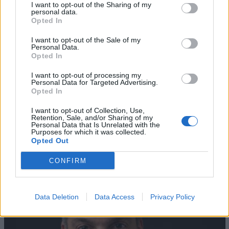
I want to opt-out of the Sharing of my
personal data.
Opted In
I want to opt-out of the Sale of my
Personal Data.
Opted In
I want to opt-out of processing my
Personal Data for Targeted Advertising.
Opted In
I want to opt-out of Collection, Use,
AZIENDE E MERCATI
Retention, Sale, and/or Sharing of my
Davide Sechi
31/07/2026
Personal Data that Is Unrelated with the
Purposes for which it was collected.
Dal lusso circolare all’intelligenza artificiale: come
Opted Out
Lenush Saf costruisce un ecosistema tra creatività,
impresa e musica
CONFIRM
Data Deletion
Data Access
Privacy Policy