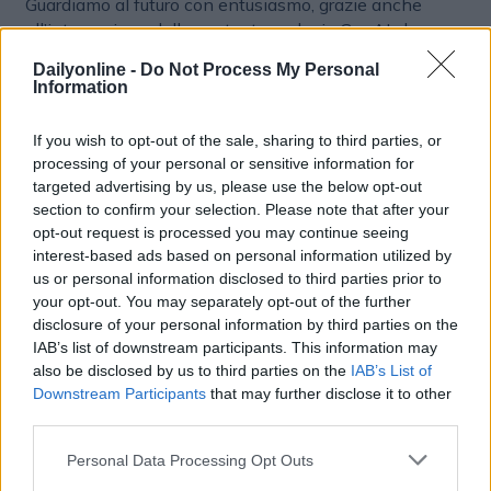
Guardiamo al futuro con entusiasmo, grazie anche
all’integrazione della nostra tecnologia GenAI che
rende le campagne ancora più intelligenti,
Dailyonline -
Do Not Process My Personal
personalizzate e performanti”, dichiara
Alvise
Information
Zennaro
, country manager Italy di
Invibes Advertising
.
If you wish to opt-out of the sale, sharing to third parties, or
processing of your personal or sensitive information for
MADTECH
targeted advertising by us, please use the below opt-out
section to confirm your selection. Please note that after your
opt-out request is processed you may continue seeing
interest-based ads based on personal information utilized by
us or personal information disclosed to third parties prior to
your opt-out. You may separately opt-out of the further
disclosure of your personal information by third parties on the
IAB’s list of downstream participants. This information may
also be disclosed by us to third parties on the
IAB’s List of
Altri articoli che potrebbero piacerti
Downstream Participants
that may further disclose it to other
third parties.
Personal Data Processing Opt Outs