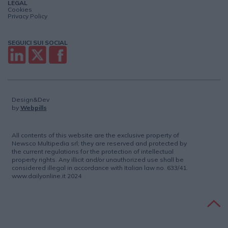
LEGAL
Cookies
Privacy Policy
SEGUICI SUI SOCIAL
Design&Dev
by
Webpills
All contents of this website are the exclusive property of
Newsco Multipedia srl; they are reserved and protected by
the current regulations for the protection of intellectual
property rights. Any illicit and/or unauthorized use shall be
considered illegal in accordance with Italian law no. 633/41.
www.dailyonline.it 2024