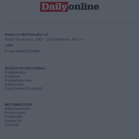
Newsco Multimedia srl
Viale Teodorico, 19/2 – 20149 Milano, ROC n.
1886
P. IVA 06418220965
INIZIATIVE EDITORIALI
DailyMedia
DailyNet
DailyMagazine
DailyOnAir
DailyOnAir (Podcast)
INFORMAZIONI
Abbonamenti
Promozioni
Pubblicità
Media Kit
Contatti