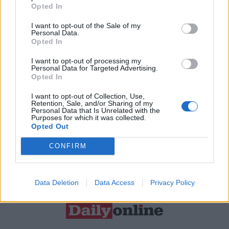
Opted In
Resta connesso
I want to opt-out of the Sale of my
Personal Data.
Opted In
Sei interessato alle nostre iniziative editoriali? Contattaci,
I want to opt-out of processing my
potrai anche richiedere l’invio per 1 mese in promozione
Personal Data for Targeted Advertising.
gratuita delle nostre pubblicazioni. I dati che ci fornirai non
Opted In
verranno commercializzati in alcun modo, ma conservati nel
I want to opt-out of Collection, Use,
Retention, Sale, and/or Sharing of my
database ad uso esclusivo interno all'azienda.
Personal Data that Is Unrelated with the
Purposes for which it was collected.
Opted Out
CONFIRM
CONTATTACI
Data Deletion
Data Access
Privacy Policy