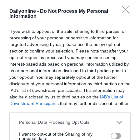
AI
Dailyonline -
Do Not Process My Personal
Information
If you wish to opt-out of the sale, sharing to third parties, or
Altri podcast che potrebbero piacerti
processing of your personal or sensitive information for
targeted advertising by us, please use the below opt-out
section to confirm your selection. Please note that after your
PUNTATA
PUNTATA
opt-out request is processed you may continue seeing
interest-based ads based on personal information utilized by
us or personal information disclosed to third parties prior to
your opt-out. You may separately opt-out of the further
disclosure of your personal information by third parties on the
Redazione
01/04/2022
Redazione
30/03/2022
IAB’s list of downstream participants. This information may
Le evoluzioni dell'adv
Incontro con MOCA
also be disclosed by us to third parties on the
IAB’s List of
video online
interactive
Downstream Participants
that may further disclose it to other
third parties.
Personal Data Processing Opt Outs
I want to opt-out of the Sharing of my
personal data.