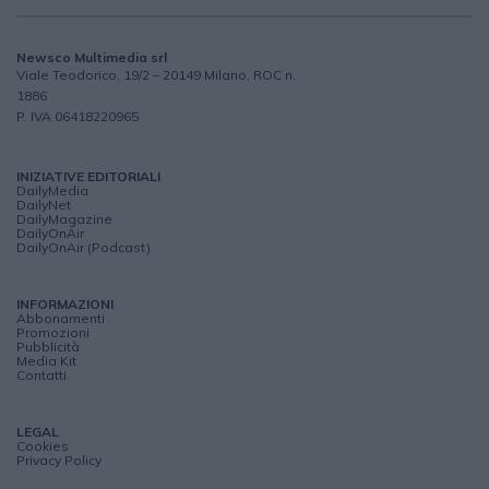
Newsco Multimedia srl
Viale Teodorico, 19/2 – 20149 Milano, ROC n.
1886
P. IVA 06418220965
INIZIATIVE EDITORIALI
DailyMedia
DailyNet
DailyMagazine
DailyOnAir
DailyOnAir (Podcast)
INFORMAZIONI
Abbonamenti
Promozioni
Pubblicità
Media Kit
Contatti
LEGAL
Cookies
Privacy Policy