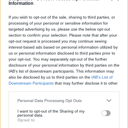
Information
Altri podcast che potrebbero piacerti
If you wish to opt-out of the sale, sharing to third parties, or
processing of your personal or sensitive information for
PUNTATA
PUNTATA
targeted advertising by us, please use the below opt-out
section to confirm your selection. Please note that after your
opt-out request is processed you may continue seeing
interest-based ads based on personal information utilized by
us or personal information disclosed to third parties prior to
Redazione
01/04/2022
Redazione
30/03/2022
your opt-out. You may separately opt-out of the further
Le evoluzioni dell'adv
Incontro con MOCA
disclosure of your personal information by third parties on the
video online
interactive
IAB’s list of downstream participants. This information may
also be disclosed by us to third parties on the
IAB’s List of
Downstream Participants
that may further disclose it to other
third parties.
Personal Data Processing Opt Outs
Resta connesso
I want to opt-out of the Sharing of my
personal data.
Opted In