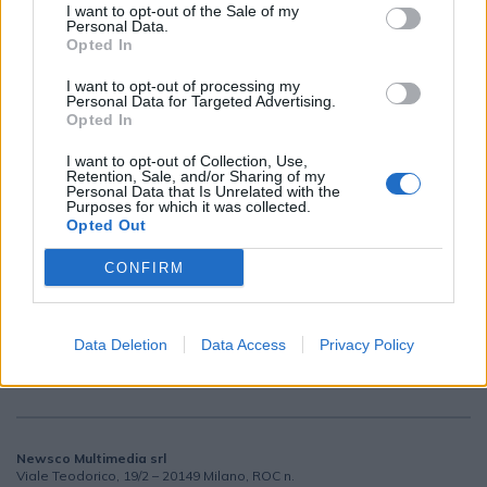
I want to opt-out of the Sale of my
Sei interessato alle nostre iniziative editoriali? Contattaci,
Personal Data.
potrai anche richiedere l’invio per 1 mese in promozione
Opted In
gratuita delle nostre pubblicazioni. I dati che ci fornirai non
I want to opt-out of processing my
Personal Data for Targeted Advertising.
verranno commercializzati in alcun modo, ma conservati nel
Opted In
database ad uso esclusivo interno all'azienda.
I want to opt-out of Collection, Use,
Retention, Sale, and/or Sharing of my
Personal Data that Is Unrelated with the
Purposes for which it was collected.
Opted Out
CONTATTACI
CONFIRM
Data Deletion
Data Access
Privacy Policy
Newsco Multimedia srl
Viale Teodorico, 19/2 – 20149 Milano, ROC n.