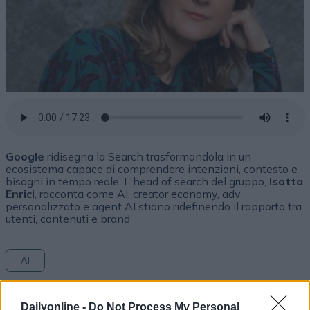
Google
ridisegna la Search trasformandola in un
ecosistema capace di comprendere intenzioni, contesto e
bisogni in tempo reale. L'head of search del gruppo,
Isotta
Enrici
, racconta come AI, creator economy, adv
personalizzato e agent AI stiano ridefinendo il rapporto tra
utenti, contenuti e brand
AI
Dailyonline -
Do Not Process My Personal