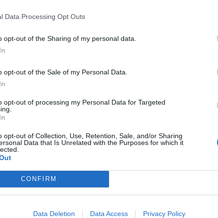
PUNTATA
l Data Processing Opt Outs
o opt-out of the Sharing of my personal data.
In
o opt-out of the Sale of my Personal Data.
In
2022
Redazione
30/03/2022
Red
to opt-out of processing my Personal Data for Targeted
Incontro con MOCA interactive
In
ing.
In
N
o opt-out of Collection, Use, Retention, Sale, and/or Sharing
ersonal Data that Is Unrelated with the Purposes for which it
lected.
Out
CONFIRM
Data Deletion
Data Access
Privacy Policy