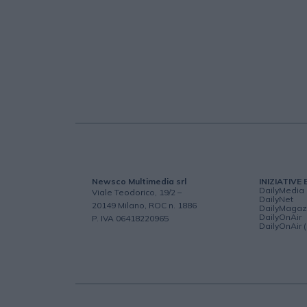
Newsco Multimedia srl
INIZIATIVE 
DailyMedia
Viale Teodorico, 19/2 –
DailyNet
20149 Milano, ROC n. 1886
DailyMagaz
DailyOnAir
P. IVA 06418220965
DailyOnAir 