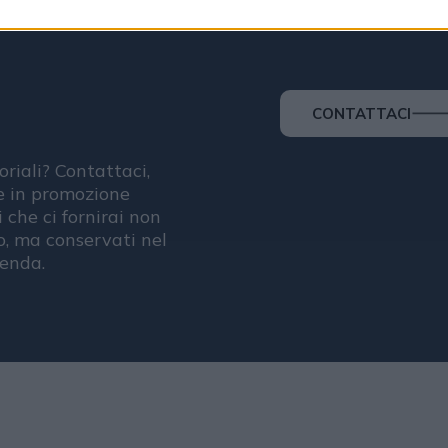
CONTATTACI
oriali? Contattaci,
se in promozione
i che ci fornirai non
, ma conservati nel
ienda.