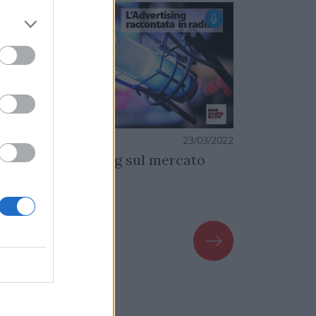
PUNTATA
PUNTATA
azione
23/03/2022
Redazione
contro con Smiling sul mercato
Dati Niels
FT