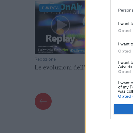
PUNTATA
Persona
I want t
Opted 
I want t
Opted 
16/03/2022
Redazione
01/04/
I want 
ticrisi
Le evoluzioni dell'adv video online
Advertis
Opted 
I want t
of my P
was col
Opted 