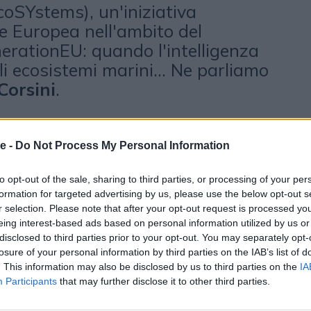
coSYstems), un'iniziativa
ne Europea nell'ambito del
ationEU: quando l'intelligenza
gli ecosistemi marini… Ne parliamo
Corsini
.
e -
Do Not Process My Personal Information
to opt-out of the sale, sharing to third parties, or processing of your per
formation for targeted advertising by us, please use the below opt-out s
r selection. Please note that after your opt-out request is processed y
eing interest-based ads based on personal information utilized by us or
disclosed to third parties prior to your opt-out. You may separately opt-
otrebbero piacerti
losure of your personal information by third parties on the IAB’s list of
. This information may also be disclosed by us to third parties on the
IA
Participants
that may further disclose it to other third parties.