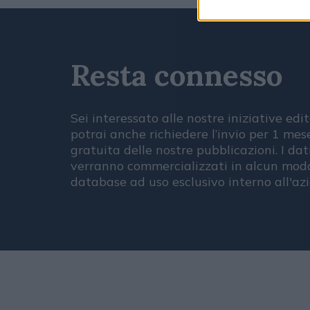
Resta connesso
Sei interessato alle nostre iniziative edit
potrai anche richiedere l’invio per 1 me
gratuita delle nostre pubblicazioni. I dat
verranno commercializzati in alcun modo
database ad uso esclusivo interno all'az