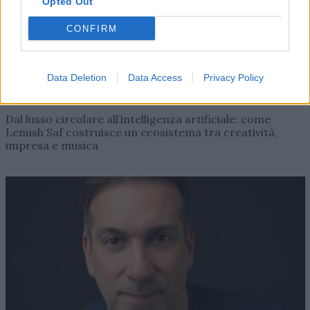
Opted Out
CONFIRM
Data Deletion
Data Access
Privacy Policy
AZIENDE E MERCATI
Davide Sechi
31/07/2026
Dal lusso circolare all’intelligenza artificiale: come
Lenush Saf costruisce un ecosistema tra creatività,
impresa e musica