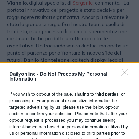
Vianello
, digital specialist di
Sorgenia
, commenta: “La
portata innovativa del progetto è stata decisiva per
raggiungere risultati significativi. Ancor più rilevante è
stata la grande sinergia fra il nostro team e quello di
Incubeta, in un processo di ricerca e sperimentazione
continua che ha prodotto un’efficacia oltre le
aspettative. Un traguardo senza dubbio, ma anche un
punto di partenza per affrontare le nuove sfide del
futuro”.
Danilo Monteleone
, ad tech display lead di
Incubeta Italia
, aggiunge: “La partnership con Sorgenia
è contraddistinta da sempre da una estrema fiducia e
Dailyonline -
Do Not Process My Personal
Information
una continua apertura alla sperimentazione di soluzioni
innovative. La libertà creativa ci ha permesso di
If you wish to opt-out of the sale, sharing to third parties, or
lavorare con fiducia per ottenere una crescita continua
processing of your personal or sensitive information for
di risultati. È un esempio concreto di come, grazie a una
targeted advertising by us, please use the below opt-out
visione condivisa e a obiettivi comuni, sia possibile
section to confirm your selection. Please note that after your
raggiungere traguardi eccezionali”. La collaborazione
opt-out request is processed you may continue seeing
dimostra come, attraverso innovazione e un approccio
interest-based ads based on personal information utilized by
mirato, sia possibile trasformare le sfide digitali in
us or personal information disclosed to third parties prior to
opportunità di crescita tangibili.