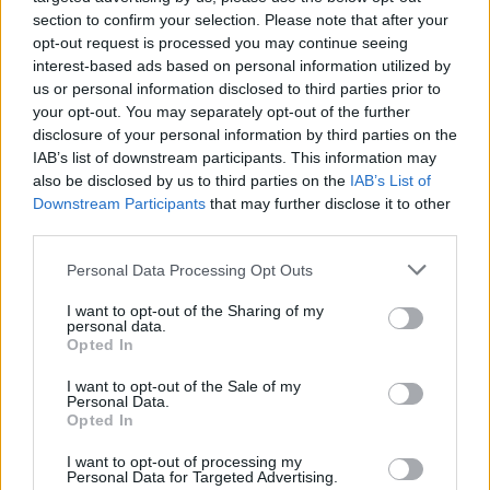
commenta
Marialuisa Barachetti
, senior sales
section to confirm your selection. Please note that after your
manager di
Adlook Italy
-. Il progetto ha dimostrato che
opt-out request is processed you may continue seeing
la nostra AI può offrire campagne video su larga scala
interest-based ads based on personal information utilized by
che non solo vengono visualizzate, ma catturano
us or personal information disclosed to third parties prior to
your opt-out. You may separately opt-out of the further
l’attenzione fino all’ultimo secondo. Siamo riusciti a
disclosure of your personal information by third parties on the
combinare la scala con la precisione, così da
IAB’s list of downstream participants. This information may
raggiungere gli utenti giusti al momento giusto, con la
also be disclosed by us to third parties on the
IAB’s List of
garanzia di privacy, brand safety, sostenibilità e
Downstream Participants
that may further disclose it to other
trasparenza”.
third parties.
Personal Data Processing Opt Outs
DIGITAL MARKETING
I want to opt-out of the Sharing of my
personal data.
Opted In
I want to opt-out of the Sale of my
Personal Data.
Opted In
I want to opt-out of processing my
Personal Data for Targeted Advertising.