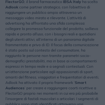
FlectorGO
, il brand farmaceutico
IBSA Italy
ha scelto
Adlook
come partner strategico, con l’obiettivo di
raggiungere un pubblico ampio attraverso un
messaggio video mirato e rilevante. L’attività di
advertising ha affrontato una sfida complessa:
collegare la promessa funzionale del prodotto, sollievo
rapido e pronto all’uso, con i bisogni reali e quotidiani
degli utenti attivi, all’interno di un panorama digitale
frammentato e privo di ID. Il focus della comunicazione
è stato posto sul contesto del consumatore, ha
raggiunto le persone non tramite parametri socio-
demografici prestabiliti, ma in base ai comportamenti
espressi in tempo reale e a segnali contestuali. Con
un’attenzione particolare agli appassionati di sport,
amanti del fitness, viaggiatori e frequentatori di eventi,
Adlook ha attivato il proprio framework ‘
Smart
Audiences
’ per creare e raggiungere coorti ricettive a
FlectorGO proprio nei momenti in cui era più probabile
l’insorgere di fastidi muscolari o articolari. I segmenti di
pubblico sono stati identificati attraverso una