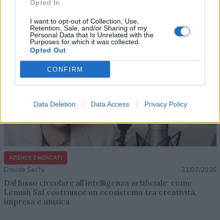
Opted In
Altri articoli che potrebbero piacerti
I want to opt-out of Collection, Use,
Retention, Sale, and/or Sharing of my
Personal Data that Is Unrelated with the
Purposes for which it was collected.
Opted Out
CONFIRM
Data Deletion
Data Access
Privacy Policy
AZIENDE E MERCATI
Davide Sechi
31/07/2026
Dal lusso circolare all’intelligenza artificiale: come
Lenush Saf costruisce un ecosistema tra creatività,
impresa e musica