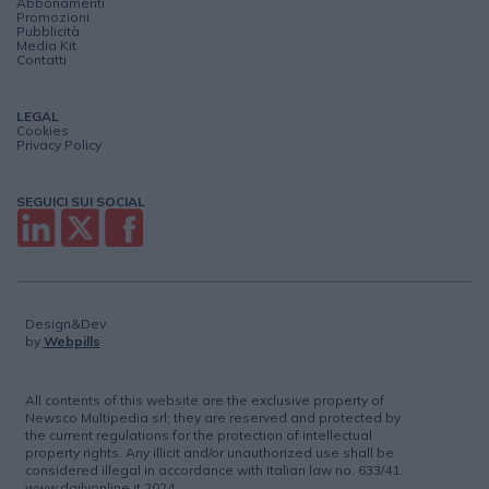
Abbonamenti
Promozioni
Pubblicità
Media Kit
Contatti
LEGAL
Cookies
Privacy Policy
SEGUICI SUI SOCIAL
Design&Dev
by
Webpills
All contents of this website are the exclusive property of
Newsco Multipedia srl; they are reserved and protected by
the current regulations for the protection of intellectual
property rights. Any illicit and/or unauthorized use shall be
considered illegal in accordance with Italian law no. 633/41.
www.dailyonline.it 2024