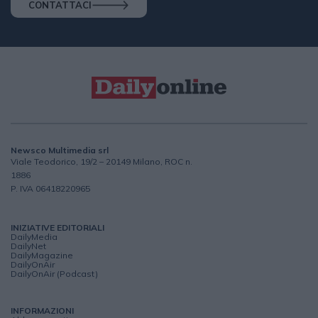
CONTATTACI
Newsco Multimedia srl
Viale Teodorico, 19/2 – 20149 Milano, ROC n.
1886
P. IVA 06418220965
INIZIATIVE EDITORIALI
DailyMedia
DailyNet
DailyMagazine
DailyOnAir
DailyOnAir (Podcast)
INFORMAZIONI