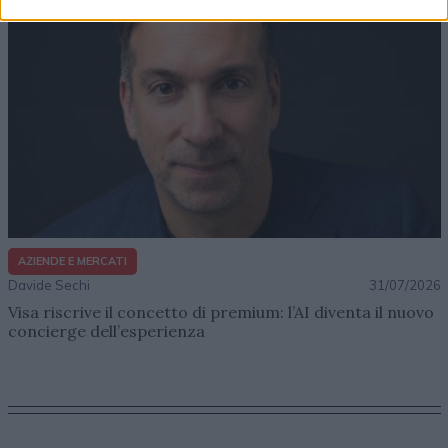
AZIENDE E MERCATI
Davide Sechi
31/07/2026
Visa riscrive il concetto di premium: l’AI diventa il nuovo
concierge dell’esperienza