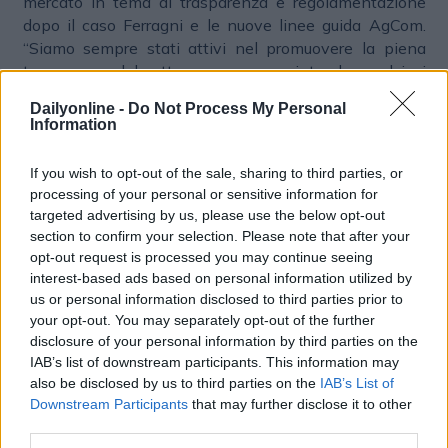
mercato in tema di trasparenza e regolamentazione
dopo il caso Ferragni e le nuove linee guida AgCom.
“Siamo sempre stati attivi nel promuovere la piena
trasparenza del settore e sono convinto che qualsiasi
azione in grado di rispondere a questo obiettivo sia
Dailyonline -
Do Not Process My Personal
benvenuta - conclude Pepeino -. Mi auguro che nei
Information
prossimi mesi ci sia massimo coinvolgimento di tutti gli
operatori del settore, dai buyer fino alle agenzie
If you wish to opt-out of the sale, sharing to third parties, or
specializzate come Hoopygang e ai talent”.
processing of your personal or sensitive information for
targeted advertising by us, please use the below opt-out
section to confirm your selection. Please note that after your
PLATFORM
opt-out request is processed you may continue seeing
interest-based ads based on personal information utilized by
us or personal information disclosed to third parties prior to
your opt-out. You may separately opt-out of the further
disclosure of your personal information by third parties on the
IAB’s list of downstream participants. This information may
also be disclosed by us to third parties on the
IAB’s List of
Downstream Participants
that may further disclose it to other
third parties.