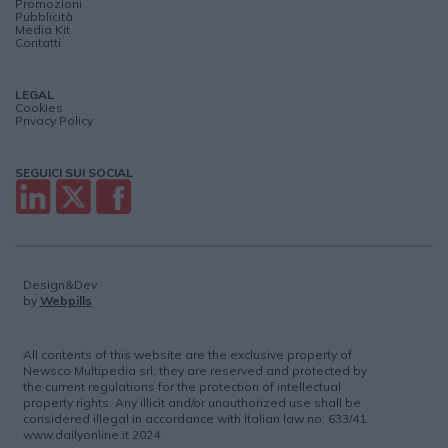
Promozioni
Pubblicità
Media Kit
Contatti
LEGAL
Cookies
Privacy Policy
SEGUICI SUI SOCIAL
Design&Dev
by
Webpills
All contents of this website are the exclusive property of
Newsco Multipedia srl; they are reserved and protected by
the current regulations for the protection of intellectual
property rights. Any illicit and/or unauthorized use shall be
considered illegal in accordance with Italian law no. 633/41.
www.dailyonline.it 2024