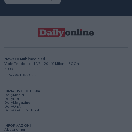
Newsco Multimedia srl
Viale Teodorico, 19/2 – 20149 Milano, ROC n.
1886
P. IVA 06418220965
INIZIATIVE EDITORIALI
DailyMedia
DailyNet
DailyMagazine
DailyOnAir
DailyOnAir (Podcast)
INFORMAZIONI
Abbonamenti