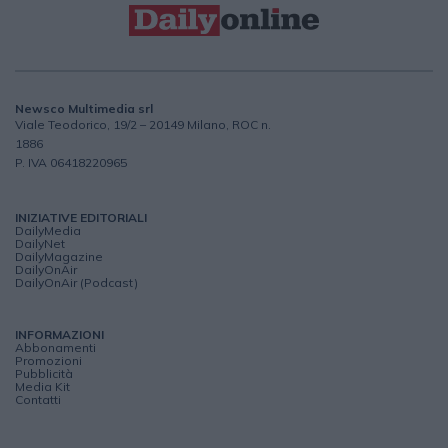
Newsco Multimedia srl
Viale Teodorico, 19/2 – 20149 Milano, ROC n.
1886
P. IVA 06418220965
INIZIATIVE EDITORIALI
DailyMedia
DailyNet
DailyMagazine
DailyOnAir
DailyOnAir (Podcast)
INFORMAZIONI
Abbonamenti
Promozioni
Pubblicità
Media Kit
Contatti