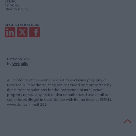
LEGAL
Cookies
Privacy Policy
SEGUICI SUI SOCIAL
Design&Dev
by
Webpills
All contents of this website are the exclusive property of
Newsco Multipedia srl; they are reserved and protected by
the current regulations for the protection of intellectual
property rights. Any illicit and/or unauthorized use shall be
considered illegal in accordance with Italian law no. 633/41.
www.dailyonline.it 2024