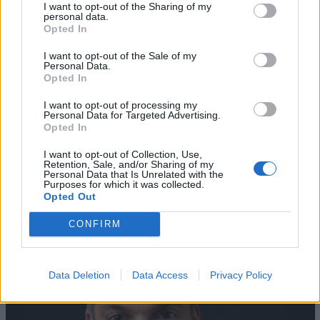
I want to opt-out of the Sharing of my
personal data.
Opted In
I want to opt-out of the Sale of my
Personal Data.
Opted In
I want to opt-out of processing my
Personal Data for Targeted Advertising.
Opted In
I want to opt-out of Collection, Use,
AZIENDE E MERCATI
Retention, Sale, and/or Sharing of my
Davide Sechi
31/07/2026
Personal Data that Is Unrelated with the
Purposes for which it was collected.
Dal lusso circolare all’intelligenza artificiale: come
Opted Out
Lenush Saf costruisce un ecosistema tra creatività,
impresa e musica
CONFIRM
Data Deletion
Data Access
Privacy Policy