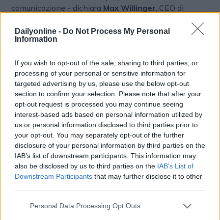
comunicazione - dichiara
Max Willinger
, CEO di
HicMobile
- identificando le aree migliori dove erogare
per incrementare le conversioni”.
Dailyonline -
Do Not Process My Personal
Information
PARTNERSHIP
DIGITAL MARKETING
If you wish to opt-out of the sale, sharing to third parties, or
processing of your personal or sensitive information for
BRAND MARKETING
targeted advertising by us, please use the below opt-out
section to confirm your selection. Please note that after your
opt-out request is processed you may continue seeing
interest-based ads based on personal information utilized by
us or personal information disclosed to third parties prior to
your opt-out. You may separately opt-out of the further
disclosure of your personal information by third parties on the
IAB’s list of downstream participants. This information may
also be disclosed by us to third parties on the
IAB’s List of
Altri articoli che potrebbero piacerti
Downstream Participants
that may further disclose it to other
third parties.
Personal Data Processing Opt Outs