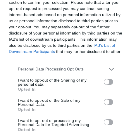
section to confirm your selection. Please note that after your
opt-out request is processed you may continue seeing
interest-based ads based on personal information utilized by
us or personal information disclosed to third parties prior to
your opt-out. You may separately opt-out of the further
disclosure of your personal information by third parties on the
IAB’s list of downstream participants. This information may
also be disclosed by us to third parties on the
IAB’s List of
Downstream Participants
that may further disclose it to other
third parties.
Personal Data Processing Opt Outs
I want to opt-out of the Sharing of my
personal data.
AZIENDE E MERCATI
Opted In
Davide Sechi
31/07/2026
I want to opt-out of the Sale of my
Dal lusso circolare all’intelligenza artificiale: come
Personal Data.
Lenush Saf costruisce un ecosistema tra creatività,
Opted In
impresa e musica
I want to opt-out of processing my
Personal Data for Targeted Advertising.
Opted In