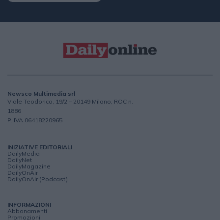
Newsco Multimedia srl
Viale Teodorico, 19/2 – 20149 Milano, ROC n.
1886
P. IVA 06418220965
INIZIATIVE EDITORIALI
DailyMedia
DailyNet
DailyMagazine
DailyOnAir
DailyOnAir (Podcast)
INFORMAZIONI
Abbonamenti
Promozioni