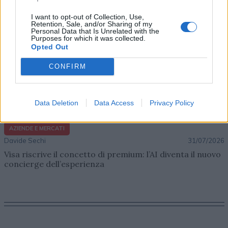
I want to opt-out of Collection, Use,
Retention, Sale, and/or Sharing of my
Personal Data that Is Unrelated with the
Purposes for which it was collected.
Opted Out
CONFIRM
Data Deletion
Data Access
Privacy Policy
AZIENDE E MERCATI
Davide Sechi
31/07/2026
Visa riscrive il concetto di premium: l’AI diventa il nuovo
concierge dell’esperienza