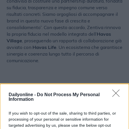
condivisa di costruire una partnership duratura, fondata
su fiducia, trasparenza e impegno comune verso
risultati concreti. Siamo orgogliosi di accompagnare il
brand in questa nuova fase di crescita e
consolidamento”. Con questo accordo, Zentiva rinnova
la propria fiducia nel modello integrato dell’
Havas
Village
, proseguendo un rapporto di collaborazione già
avviato con
Havas Life
. Un ecosistema che garantisce
sinergia e coerenza lungo tutto il percorso di
comunicazione.
Dailyonline -
Do Not Process My Personal
Information
If you wish to opt-out of the sale, sharing to third parties, or
processing of your personal or sensitive information for
targeted advertising by us, please use the below opt-out
Altri articoli che potrebbero piacerti