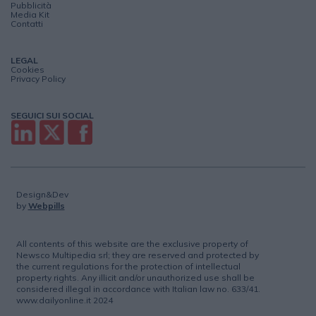
Pubblicità
Media Kit
Contatti
LEGAL
Cookies
Privacy Policy
SEGUICI SUI SOCIAL
Design&Dev
by
Webpills
All contents of this website are the exclusive property of
Newsco Multipedia srl; they are reserved and protected by
the current regulations for the protection of intellectual
property rights. Any illicit and/or unauthorized use shall be
considered illegal in accordance with Italian law no. 633/41.
www.dailyonline.it 2024