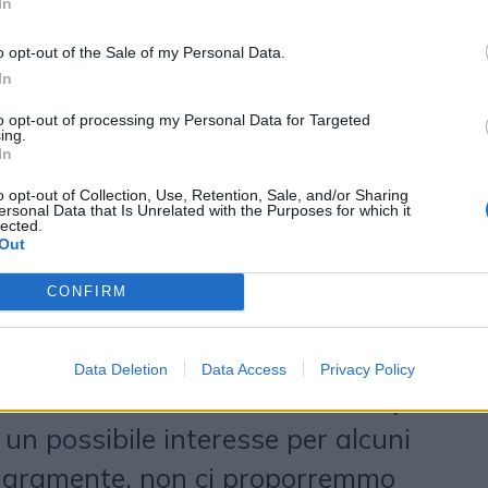
one e acquisizione dopo che Havas è
In
a da
Vivendi
nel dicembre 2024, e
o opt-out of the Sale of my Personal Data.
ook della famiglia Bolloré acquisire
In
ietà di marketing rivali con
to opt-out of processing my Personal Data for Targeted
ing.
In
 Anni fa, Vincent Bolloré, padre di
o opt-out of Collection, Use, Retention, Sale, and/or Sharing
a partecipazione in
Aegis Group
ersonal Data that Is Unrelated with the Purposes for which it
lected.
erla con Havas. Quell’operazione
Out
 e Aegis alla fine è stato venduto
CONFIRM
ro ora sembra intenzionata a
 proprie attività internazionali. Non
Data Deletion
Data Access
Privacy Policy
oze
, CFO e COO di Havas Group,
 un possibile interesse per alcuni
hiaramente, non ci proporremmo