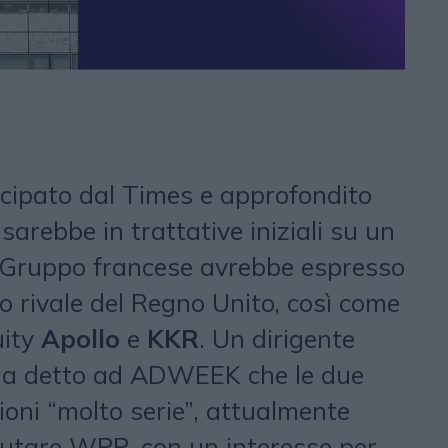
cipato dal Times e approfondito
sarebbe in trattative iniziali su un
Il Gruppo francese avrebbe espresso
uo rivale del Regno Unito, così come
uity
Apollo
e
KKR
. Un dirigente
 ha detto ad ADWEEK che le due
ioni “molto serie”, attualmente
utare WPP, con un interesse per