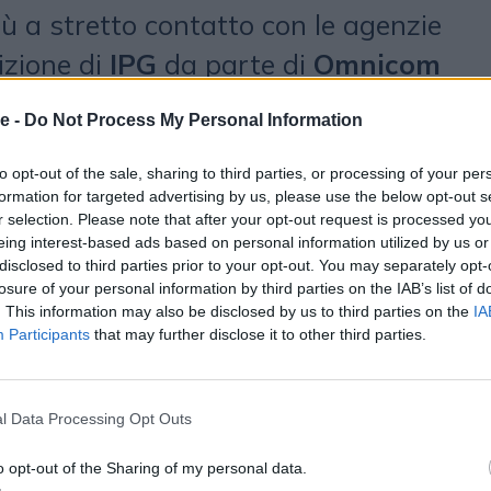
ù a stretto contatto con le agenzie
izione di
IPG
da parte di
Omnicom
chiusura. A settembre, ha lanciato
e -
Do Not Process My Personal Information
n
Horizon
costituendo la nuova
to opt-out of the sale, sharing to third parties, or processing of your per
al
con un billing combinato di 20
formation for targeted advertising by us, please use the below opt-out s
 posizionarsi come uno dei maggiori
r selection. Please note that after your opt-out request is processed y
eing interest-based ads based on personal information utilized by us or
al mondo. L’acquisto di una
disclosed to third parties prior to your opt-out. You may separately opt-
losure of your personal information by third parties on the IAB’s list of
PP potrebbe dare a Havas un
. This information may also be disclosed by us to third parties on the
IA
ategica in uno dei suoi più grandi
Participants
that may further disclose it to other third parties.
 status di sfidante nei confronti di
O di Havas
Yannick Bolloré
ha del
l Data Processing Opt Outs
prenderà in considerazione accordi
o opt-out of the Sharing of my personal data.