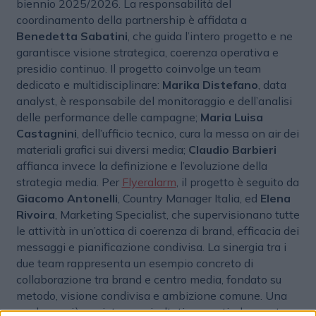
biennio 2025/2026. La responsabilità del
coordinamento della partnership è affidata a
Benedetta Sabatini
, che guida l’intero progetto e ne
garantisce visione strategica, coerenza operativa e
presidio continuo. Il progetto coinvolge un team
dedicato e multidisciplinare:
Marika Distefano
, data
analyst, è responsabile del monitoraggio e dell’analisi
delle performance delle campagne;
Maria Luisa
Castagnini
, dell’ufficio tecnico, cura la messa on air dei
materiali grafici sui diversi media;
Claudio Barbieri
affianca invece la definizione e l’evoluzione della
strategia media. Per
Flyeralarm
, il progetto è seguito da
Giacomo Antonelli
, Country Manager Italia, ed
Elena
Rivoira
, Marketing Specialist, che supervisionano tutte
le attività in un’ottica di coerenza di brand, efficacia dei
messaggi e pianificazione condivisa. La sinergia tra i
due team rappresenta un esempio concreto di
collaborazione tra brand e centro media, fondato su
metodo, visione condivisa e ambizione comune. Una
roadmap già avviata con risultati concreti, che punta a