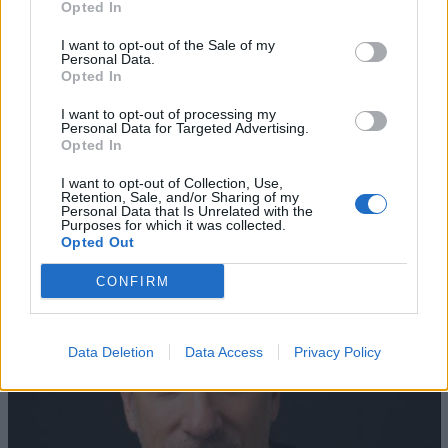
Opted In
I want to opt-out of the Sale of my
Personal Data.
Opted In
I want to opt-out of processing my
Personal Data for Targeted Advertising.
Opted In
AZIENDE E MERCATI
Davide Sechi
31/07/2026
I want to opt-out of Collection, Use,
Retention, Sale, and/or Sharing of my
Dal lusso circolare all’intelligenza artificiale: come
Personal Data that Is Unrelated with the
Lenush Saf costruisce un ecosistema tra creatività,
Purposes for which it was collected.
impresa e musica
Opted Out
CONFIRM
Data Deletion
Data Access
Privacy Policy