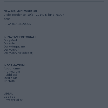
Newsco Multimedia srl
Viale Teodorico, 19/2 – 20149 Milano, ROC n.
1886
P. IVA 06418220965
INIZIATIVE EDITORIALI
DailyMedia
DailyNet
DailyMagazine
DailyOnAir
DailyOnAir (Podcast)
INFORMAZIONI
Abbonamenti
Promozioni
Pubblicità
Media Kit
Contatti
LEGAL
Cookies
Privacy Policy