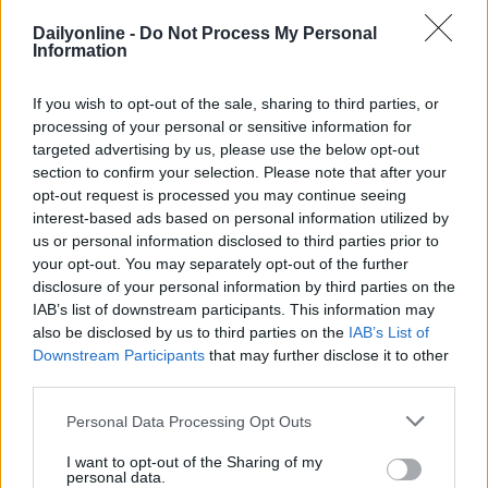
fare di Flyeralarm uno dei principali riferimenti nel
Dailyonline -
Do Not Process My Personal
panorama della stampa e della comunicazione visiva
Information
in Italia.
If you wish to opt-out of the sale, sharing to third parties, or
processing of your personal or sensitive information for
targeted advertising by us, please use the below opt-out
section to confirm your selection. Please note that after your
opt-out request is processed you may continue seeing
interest-based ads based on personal information utilized by
us or personal information disclosed to third parties prior to
your opt-out. You may separately opt-out of the further
disclosure of your personal information by third parties on the
IAB’s list of downstream participants. This information may
Altri articoli che potrebbero piacerti
also be disclosed by us to third parties on the
IAB’s List of
Downstream Participants
that may further disclose it to other
third parties.
Personal Data Processing Opt Outs
I want to opt-out of the Sharing of my
personal data.