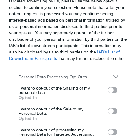
targeted advertising by us, please use the below opt-out
section to confirm your selection. Please note that after your
Altri articoli che potrebbero piacerti
opt-out request is processed you may continue seeing
interest-based ads based on personal information utilized by
us or personal information disclosed to third parties prior to
your opt-out. You may separately opt-out of the further
disclosure of your personal information by third parties on the
IAB’s list of downstream participants. This information may
also be disclosed by us to third parties on the
IAB’s List of
Downstream Participants
that may further disclose it to other
third parties.
Personal Data Processing Opt Outs
I want to opt-out of the Sharing of my
personal data.
Opted In
AZIENDE E MERCATI
Davide Sechi
31/07/2026
I want to opt-out of the Sale of my
Personal Data.
Dal lusso circolare all’intelligenza artificiale: come
Opted In
Lenush Saf costruisce un ecosistema tra creatività,
impresa e musica
I want to opt-out of processing my
Personal Data for Targeted Advertising.