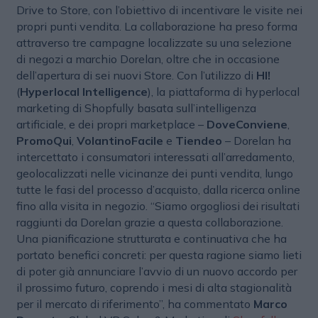
Drive to Store, con l’obiettivo di incentivare le visite nei
propri punti vendita. La collaborazione ha preso forma
attraverso tre campagne localizzate su una selezione
di negozi a marchio Dorelan, oltre che in occasione
dell’apertura di sei nuovi Store. Con l’utilizzo di
HI!
(
Hyperlocal Intelligence
), la piattaforma di hyperlocal
marketing di Shopfully basata sull’intelligenza
artificiale, e dei propri marketplace –
DoveConviene
,
PromoQui
,
VolantinoFacile
e
Tiendeo
– Dorelan ha
intercettato i consumatori interessati all’arredamento,
geolocalizzati nelle vicinanze dei punti vendita, lungo
tutte le fasi del processo d’acquisto, dalla ricerca online
fino alla visita in negozio. “Siamo orgogliosi dei risultati
raggiunti da Dorelan grazie a questa collaborazione.
Una pianificazione strutturata e continuativa che ha
portato benefici concreti: per questa ragione siamo lieti
di poter già annunciare l’avvio di un nuovo accordo per
il prossimo futuro, coprendo i mesi di alta stagionalità
per il mercato di riferimento”, ha commentato
Marco