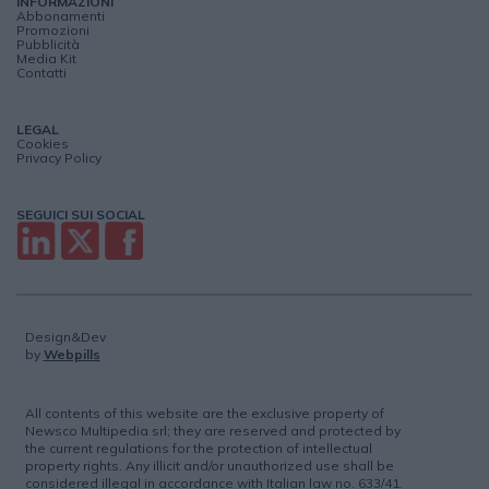
INFORMAZIONI
Abbonamenti
Promozioni
Pubblicità
Media Kit
Contatti
LEGAL
Cookies
Privacy Policy
SEGUICI SUI SOCIAL
Design&Dev
by
Webpills
All contents of this website are the exclusive property of
Newsco Multipedia srl; they are reserved and protected by
the current regulations for the protection of intellectual
property rights. Any illicit and/or unauthorized use shall be
considered illegal in accordance with Italian law no. 633/41.