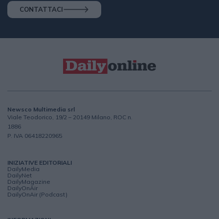
CONTATTACI
Newsco Multimedia srl
Viale Teodorico, 19/2 – 20149 Milano, ROC n.
1886
P. IVA 06418220965
INIZIATIVE EDITORIALI
DailyMedia
DailyNet
DailyMagazine
DailyOnAir
DailyOnAir (Podcast)