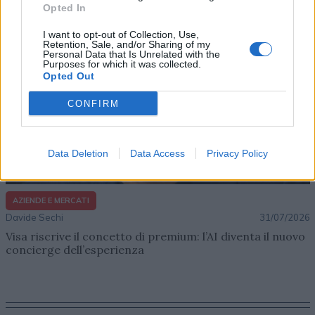
Opted In
I want to opt-out of Collection, Use,
Retention, Sale, and/or Sharing of my
Personal Data that Is Unrelated with the
Purposes for which it was collected.
Opted Out
CONFIRM
Data Deletion
Data Access
Privacy Policy
AZIENDE E MERCATI
Davide Sechi
31/07/2026
Visa riscrive il concetto di premium: l’AI diventa il nuovo
concierge dell’esperienza