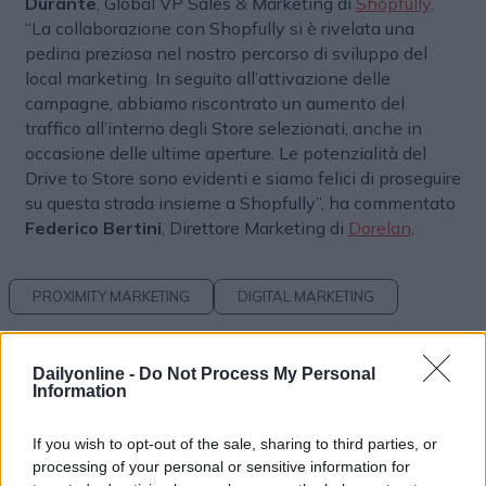
Durante
, Global VP Sales & Marketing di
Shopfully
.
“La collaborazione con Shopfully si è rivelata una
pedina preziosa nel nostro percorso di sviluppo del
local marketing. In seguito all’attivazione delle
campagne, abbiamo riscontrato un aumento del
traffico all’interno degli Store selezionati, anche in
occasione delle ultime aperture. Le potenzialità del
Drive to Store sono evidenti e siamo felici di proseguire
su questa strada insieme a Shopfully”, ha commentato
Federico Bertini
, Direttore Marketing di
Dorelan
.
PROXIMITY MARKETING
DIGITAL MARKETING
Dailyonline -
Do Not Process My Personal
Information
If you wish to opt-out of the sale, sharing to third parties, or
processing of your personal or sensitive information for