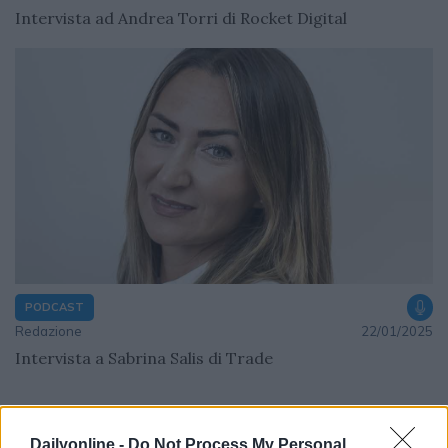
Intervista ad Andrea Torri di Rocket Digital
PODCAST
Redazione
22/01/2025
Intervista a Sabrina Salis di Trade
Pagina 1 di 1
Dailyonline -
Do Not Process My Personal