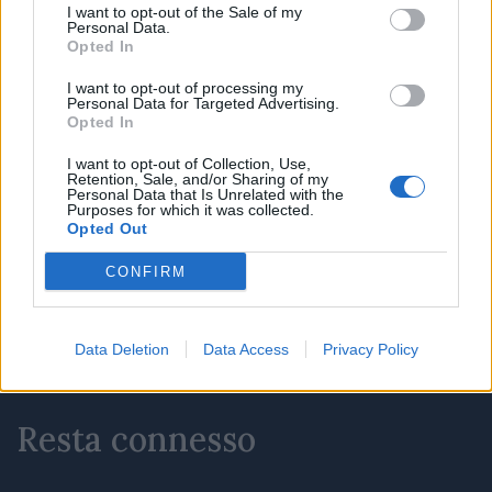
I want to opt-out of the Sale of my
Dal 1990 è il quotidiano digitale in
Personal Data.
abbonamento più autorevole per gli operatori
Opted In
dell’adv, del marketing, del media business. La
I want to opt-out of processing my
platea dei lettori comprende aziende, agenzie e
Personal Data for Targeted Advertising.
media che costituiscono il nucleo economico del
Opted In
mondo della comunicazione. Dati, ricerche,
campagne, brand, incarichi, gare, nomine, sono le
I want to opt-out of Collection, Use,
Retention, Sale, and/or Sharing of my
news che vengono trattate con la nota
Personal Data that Is Unrelated with the
competenza dalla redazione.
Purposes for which it was collected.
Opted Out
CONFIRM
ABBONATI
Data Deletion
Data Access
Privacy Policy
Resta connesso