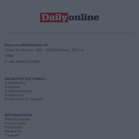
Newsco Multimedia srl
Viale Teodorico, 19/2 – 20149 Milano, ROC n.
1886
P. IVA 06418220965
INIZIATIVE EDITORIALI
DailyMedia
DailyNet
DailyMagazine
DailyOnAir
DailyOnAir (Podcast)
INFORMAZIONI
Abbonamenti
Promozioni
Pubblicità
Media Kit
Contatti