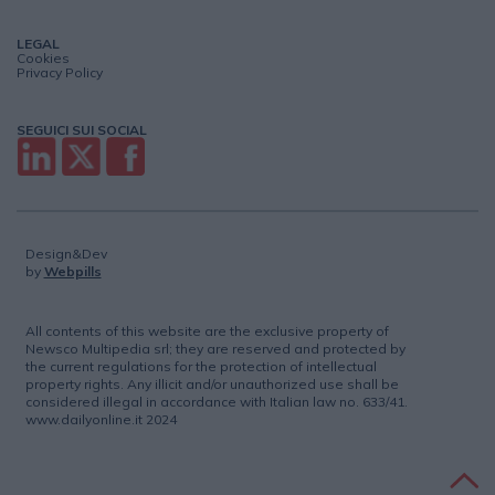
LEGAL
Cookies
Privacy Policy
SEGUICI SUI SOCIAL
Design&Dev
by
Webpills
All contents of this website are the exclusive property of
Newsco Multipedia srl; they are reserved and protected by
the current regulations for the protection of intellectual
property rights. Any illicit and/or unauthorized use shall be
considered illegal in accordance with Italian law no. 633/41.
www.dailyonline.it 2024