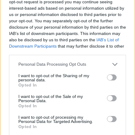
semplice e non avevo i mezzi per competere con i
opt-out request is processed you may continue seeing
grandi gruppi. Il digitale è stata una scelta obbligata.
interest-based ads based on personal information utilized by
us or personal information disclosed to third parties prior to
Virtù perché grazie al digitale si raggiungono molto più
your opt-out. You may separately opt-out of the further
velocemente interlocutori sia dal punto di vista
disclosure of your personal information by third parties on the
numerico sia qualitativo. Questo ci ha permesso di
IAB’s list of downstream participants. This information may
stabilire collaborazioni con eventi di design nel mondo,
also be disclosed by us to third parties on the
IAB’s List of
di raggiungere designer più o meno famosi da
Downstream Participants
that may further disclose it to other
intervistare, di essere più snelli e veloci nella
third parties.
comunicazione. Il digitale è un mezzo, non è il fine. Ha
accelerato il processo di crescita e distribuzione, ma ciò
Personal Data Processing Opt Outs
che guida non è il canale, è il senso di quello che viene
I want to opt-out of the Sharing of my
fatto. È il significato di ciò che raccontiamo che fa la
personal data.
differenza. Oggi c’è Instagram, c’è TikTok, domani ce
Opted In
ne saranno altri. Dobbiamo adattare il contenuto al
I want to opt-out of the Sale of my
canale, ma i criteri di comunicazione e il modo in cui
Personal Data.
parliamo restano gli stessi».
Opted In
I want to opt-out of processing my
Quali saranno le vostre priorità strategiche e come
Personal Data for Targeted Advertising.
immaginate l’evoluzione del mercato del design e dei
Opted In
media?