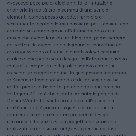
«Nasceva poco più di dieci anni fa, e l’intuizione
originaria in realtà era la somma di una serie di
elementi, come spesso accade. Il primo era
sicuramente legato alla mia passione per il design, che
era nata sul campo grazie all’affiancamento di un
amico che aveva lanciato un blog anni prima, sempre
del settore. Io avevo un background di marketing ed
ero appassionato al tema, e quindi volevo costruire
qualcosa che parlasse di design. Dall’altra parte avevo
maturato competenze digitali e sapevo come far
crescere un progetto online. In quel periodo Instagram
in America stava esplodendo e di conseguenza ho
unito i puntini e ho detto: perché non ripartiamo da
Instagram? È così che è stata lanciata la pagina di
DesignWanted. Il vuoto da colmare all’epoca, e in
realtà già un po’ prima, era quello di raccontare in
maniera più fresca e contemporanea il design,
cercando di focalizzarsi sui progetti che venivano
realizzati più che sui nomi. Questo perché mi dava
accesso a un mercato di idee molto più ampio rispetto