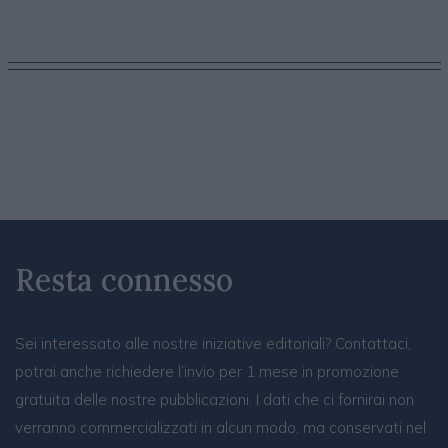
Resta connesso
Sei interessato alle nostre iniziative editoriali? Contattaci,
potrai anche richiedere l’invio per 1 mese in promozione
gratuita delle nostre pubblicazioni. I dati che ci fornirai non
verranno commercializzati in alcun modo, ma conservati nel