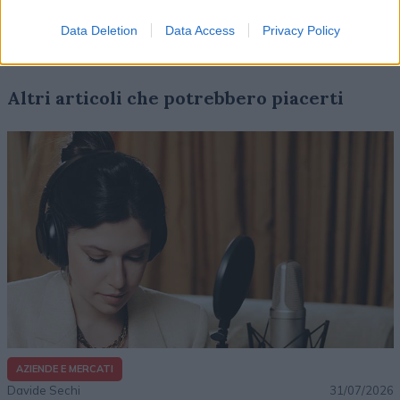
Data Deletion
Data Access
Privacy Policy
Altri articoli che potrebbero piacerti
AZIENDE E MERCATI
Davide Sechi
31/07/2026