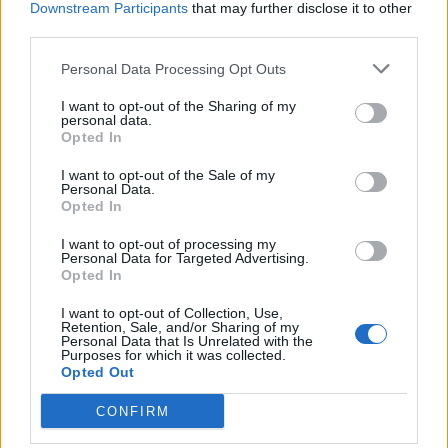
Downstream Participants
that may further disclose it to other
esprime attraverso un design ben realizzato, eventi
third parties.
brillanti e servizi intuitivi. Oteh, a sua volta, ha ribadito
l’importanza di vincere ogni pitch e di fornire tutto ciò
Personal Data Processing Opt Outs
di cui i clienti hanno bisogno, ponendosi sul mercato
come unici capaci di farlo. Entrambi i leader hanno
I want to opt-out of the Sharing of my
personal data.
parlato infine senza mezzi termini delle pressioni cui è
Opted In
sottoposto il settore. “In questo momento, la debolezza
delle entrate è dovuta in parte al fatto che la maggior
I want to opt-out of the Sale of my
Personal Data.
parte delle aziende è costretta a trasformare
Opted In
completamente il proprio modo di lavorare”, ha
affermato Oteh. Droga l’ha messa giù più crudamente:
I want to opt-out of processing my
Personal Data for Targeted Advertising.
“Se non possiamo contribuire a creare il nuovo modello,
Opted In
le piattaforme lo faranno senza di noi”.
I want to opt-out of Collection, Use,
Retention, Sale, and/or Sharing of my
Personal Data that Is Unrelated with the
FESTIVAL DI CANNES
Purposes for which it was collected.
Opted Out
CONFIRM