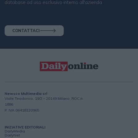
database ad uso esclusivo interno all'azienda.
CONTATTACI
Newsco Multimedia srl
Viale Teodorico, 19/2 – 20149 Milano, ROC n.
1886
P. IVA 06418220965
INIZIATIVE EDITORIALI
DailyMedia
DailyNet