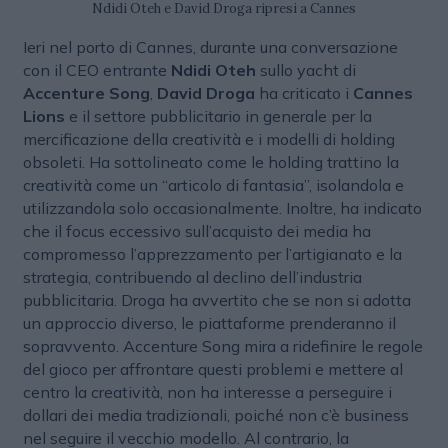
Ndidi Oteh e David Droga ripresi a Cannes
Ieri nel porto di Cannes, durante una conversazione
con il CEO entrante
Ndidi Oteh
sullo yacht di
Accenture Song
,
David Droga
ha criticato i
Cannes
Lions
e il settore pubblicitario in generale per la
mercificazione della creatività e i modelli di holding
obsoleti. Ha sottolineato come le holding trattino la
creatività come un “articolo di fantasia”, isolandola e
utilizzandola solo occasionalmente. Inoltre, ha indicato
che il focus eccessivo sull’acquisto dei media ha
compromesso l’apprezzamento per l’artigianato e la
strategia, contribuendo al declino dell’industria
pubblicitaria. Droga ha avvertito che se non si adotta
un approccio diverso, le piattaforme prenderanno il
sopravvento. Accenture Song mira a ridefinire le regole
del gioco per affrontare questi problemi e mettere al
centro la creatività, non ha interesse a perseguire i
dollari dei media tradizionali, poiché non c’è business
nel seguire il vecchio modello. Al contrario, la