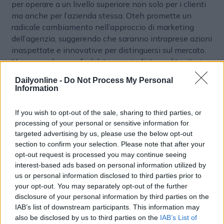
per operare a un livello superiore non solo per i clienti
ma anche per l’azienda stessa. Oteh promette un
radicale cambiamento nell’approccio di marketing
dell’agenzia, suggerendo che saranno intraprese azioni
inaspettate e innovative per distinguersi sul mercato.
Una cosa che non farà è tornare indietro nel territorio
dei media tradizionali. Interrogata sull’evoluzione dei
Dailyonline -
Do Not Process My Personal
piani di Song, non si è tirata indietro: “Stiamo
Information
assolutamente valutando come operare in modo
diverso... ma non siamo nel business dei vecchi media”.
If you wish to opt-out of the sale, sharing to third parties, or
processing of your personal or sensitive information for
L’eredità di Droga
targeted advertising by us, please use the below opt-out
section to confirm your selection. Please note that after your
L’eredità di Droga si concentra quindi sul valore delle
opt-out request is processed you may continue seeing
persone e del team che ha contribuito a sviluppare,
interest-based ads based on personal information utilized by
salvando la creatività e risolvendo problemi al
us or personal information disclosed to third parties prior to
massimo livello nel settore. Droga sottolinea
your opt-out. You may separately opt-out of the further
l’importanza di ridefinire la creatività nell’era
disclosure of your personal information by third parties on the
dell’intelligenza artificiale, affermando che essa è
IAB’s list of downstream participants. This information may
also be disclosed by us to third parties on the
IAB’s List of
fluida e non si limita solo alla pubblicità in tv, ma si