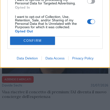
impresa e musica
Personal Data for Targeted Advertising.
Opted In
I want to opt-out of Collection, Use,
Retention, Sale, and/or Sharing of my
Personal Data that Is Unrelated with the
Purposes for which it was collected.
Opted Out
CONFIRM
Data Deletion
Data Access
Privacy Policy
AZIENDE E MERCATI
Davide Sechi
31/07/2026
Visa riscrive il concetto di premium: l’AI diventa il nuovo
concierge dell’esperienza