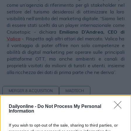
come un’agenzia di riferimento per gli stakeholder nel
settore del turismo desiderosi di ottimizzare la loro
visibilità nell’ambito del marketing digitale. “Siamo lieti
di essere stati scelti da un player internazionale come
Cruisetopic - dichiara
Emiliano D’Andrea, CEO di
Valica
-. Rispetto agli altri attori del mercato, Valica ha
il vantaggio di poter offrire non solo competenze e
abilità di digital marketing per operare sulle principali
piattaforme OTT, ma anche ambienti e canali di
proprietà visitati da milioni di turisti e utenti, insieme
alla ricchezza dei dati di prima parte che ne deriva”.
MERGER & ACQUISITION
MADTECH
Dailyonline -
Do Not Process My Personal
Information
If you wish to opt-out of the sale, sharing to third parties, or