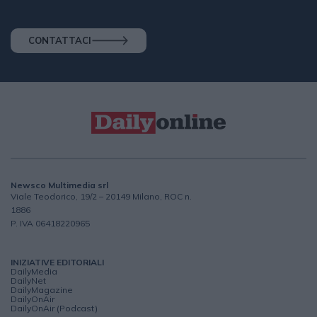
CONTATTACI
Newsco Multimedia srl
Viale Teodorico, 19/2 – 20149 Milano, ROC n.
1886
P. IVA 06418220965
INIZIATIVE EDITORIALI
DailyMedia
DailyNet
DailyMagazine
DailyOnAir
DailyOnAir (Podcast)