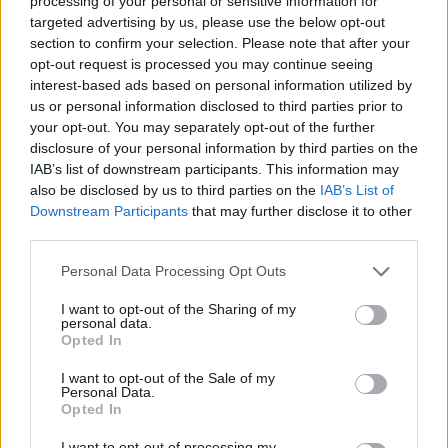
processing of your personal or sensitive information for
targeted advertising by us, please use the below opt-out
section to confirm your selection. Please note that after your
Altri articoli che potrebbero piacerti
opt-out request is processed you may continue seeing
interest-based ads based on personal information utilized by
us or personal information disclosed to third parties prior to
your opt-out. You may separately opt-out of the further
disclosure of your personal information by third parties on the
IAB’s list of downstream participants. This information may
also be disclosed by us to third parties on the
IAB’s List of
Downstream Participants
that may further disclose it to other
third parties.
Personal Data Processing Opt Outs
I want to opt-out of the Sharing of my
personal data.
Opted In
AZIENDE E MERCATI
I want to opt-out of the Sale of my
Personal Data.
Davide Sechi
31/07/2026
Opted In
Dal lusso circolare all’intelligenza artificiale: come
Lenush Saf costruisce un ecosistema tra creatività,
I want to opt-out of processing my