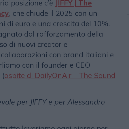
ria posizione c’è
JIFFY | The
ncy
, che chiude il 2025 con un
oni di euro e una crescita del 10%.
agnato dal rafforzamento della
sso di nuovi creator e
 collaborazioni con brand italiani e
arliamo con il founder e CEO
(
ospite di DailyOnAir - The Sound
ole per JIFFY e per Alessandro
attutto lavoriamo ogni giorno per