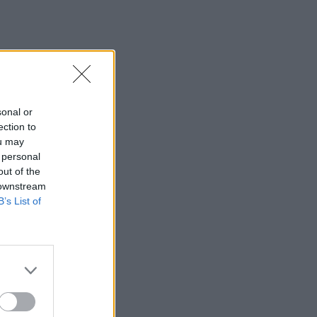
sonal or
ection to
ou may
 personal
out of the
 downstream
B’s List of