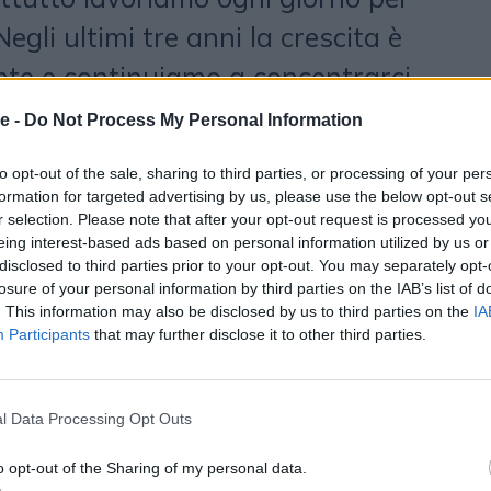
egli ultimi tre anni la crescita è
te e continuiamo a concentrarci
oro possibile per noi, per i nostri
e -
Do Not Process My Personal Information
con cui lavoriamo».
to opt-out of the sale, sharing to third parties, or processing of your per
formation for targeted advertising by us, please use the below opt-out s
tori chiave che stanno
r selection. Please note that after your opt-out request is processed y
eing interest-based ads based on personal information utilized by us or
 successo costante?
disclosed to third parties prior to your opt-out. You may separately opt-
losure of your personal information by third parties on the IAB’s list of
 JIFFY ho cercato sempre di leggere
. This information may also be disclosed by us to third parties on the
IA
Participants
that may further disclose it to other third parties.
r economy. In questi tre anni, ma in
perché lavoro in questo settore da
l Data Processing Opt Outs
mpre puntato sull’osservazione
. Testiamo nuovi strumenti,
o opt-out of the Sharing of my personal data.