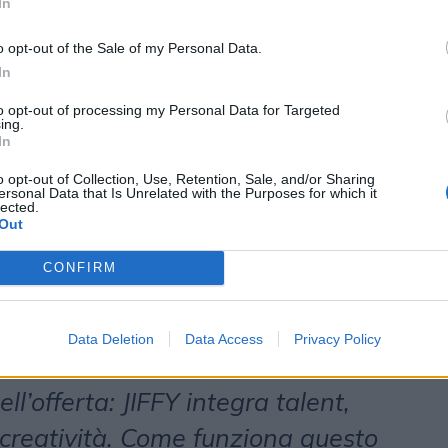
In
reator e con i clienti per capire
o opt-out of the Sale of my Personal Data.
. Se devo individuare i fattori
In
e sono soprattutto due: la
to opt-out of processing my Personal Data for Targeted
tà di non fermarsi mai. Essere
ing.
In
che succede, ai nuovi creator, ai
o opt-out of Collection, Use, Retention, Sale, and/or Sharing
ersonal Data that Is Unrelated with the Purposes for which it
i linguaggi. Guardiamo molto
lected.
Out
anno i competitor: se qualcuno fa
i è giusto prenderne ispirazione.
CONFIRM
proccio che guida la nostra
Data Deletion
Data Access
Privacy Policy
ll’offerta: JIFFY integra talent,
 creatività. Come funziona questo