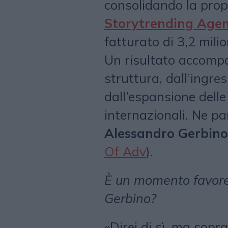
consolidando la prop
Storytrending Age
fatturato di 3,2 mili
Un risultato accomp
struttura, dall’ingre
dall’espansione delle
internazionali. Ne p
Alessandro Gerbino
Of Adv
).
È un momento favorev
Gerbino?
«Direi di sì, ma sopr